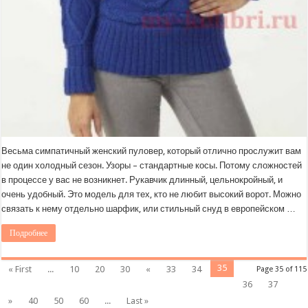
Весьма симпатичный женский пуловер, который отлично прослужит вам
не один холодный сезон. Узоры – стандартные косы. Потому сложностей
в процессе у вас не возникнет. Рукавчик длинный, цельнокройный, и
очень удобный. Это модель для тех, кто не любит высокий ворот. Можно
связать к нему отдельно шарфик, или стильный снуд в европейском …
Подробнее
35
« First
...
10
20
30
«
33
34
Page 35 of 115
36
37
»
40
50
60
...
Last »