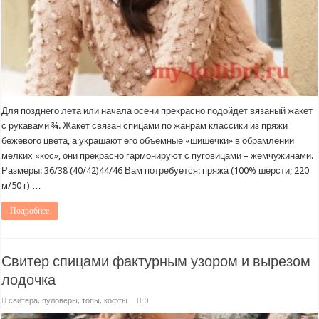
Для позднего лета или начала осени прекрасно подойдет вязаный жакет
с рукавами ¾. Жакет связан спицами по жанрам классики из пряжи
бежевого цвета, а украшают его объемные «шишечки» в обрамлении
мелких «кос», они прекрасно гармонируют с пуговицами – жемчужинами.
Размеры: 36/38 (40/42)44/46 Вам потребуется: пряжа (100% шерсти; 220
м/50 г) …
Подробнее
Свитер спицами фактурным узором и вырезом
лодочка
свитера, пуловеры, топы, кофты
0