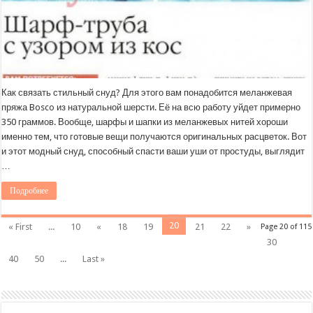
Как связать стильный снуд? Для этого вам понадобится меланжевая
пряжа Bosco из натуральной шерсти. Её на всю работу уйдет примерно
350 граммов. Вообще, шарфы и шапки из меланжевых нитей хороши
именно тем, что готовые вещи получаются оригинальных расцветок. Вот
и этот модный снуд, способный спасти ваши уши от простуды, выглядит
…
Подробнее
20
« First
...
10
«
18
19
21
22
»
Page 20 of 115
30
40
50
...
Last »