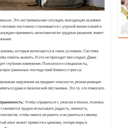
мально. Это экстремальная ситуация, выходящая за рамки
 человек постоянно сталкивается с угрозой жизни (своей и
 вынужден принимать нечеловечески трудные решения, живет
яжения.
анизмы, которые включаются в таких условиях. Система
тобы помочь выжить. И это не проходит бесследно. Даже
дят глубокие изменения. Психологи и специалисты,
спространенных последствий боевого стресса:
рование окружения на предмет опасности, резкая реакция
абиться даже в безопасной обстановке. Это то, что помогало
траненность:
Чтобы справиться с ужасом и болью, психика
 становится трудно испытывать радость, нежность,
 контактов, чтобы никого не ранить и не раниться самому.
ый опыт может привести к цинизму, потере веры в