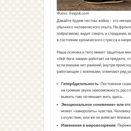
Фото: freepik.com
Давайте будем честны: война – это ненор
обычного человеческого опыта. На фронте
побратимов), видит смерть и страдания,
в состоянии хронического стресса и напр
Наша психика и тело имеют защитные мех
«бей-беги-замри» работает на пределе, ч
если внешне нет ранений, внутри происхо
работающие с военными, отмечают ряд ра
Гипербдительность:
Постоянное скани
на громкие звуки, невозможность рассл
выжить там, но мешает жить здесь.
Эмоциональное «онемение» или отс
может «заморозить» чувства. Человеку
сочувствие, или же он избегает близких
Изменения в мировоззрении:
Пережит