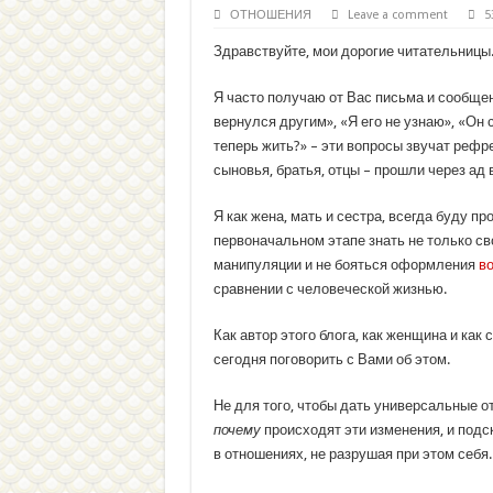
ОТНОШЕНИЯ
Leave a comment
5
Здравствуйте, мои дорогие читательницы
Я часто получаю от Вас письма и сообщен
вернулся другим», «Я его не узнаю», «Он
теперь жить?» – эти вопросы звучат реф
сыновья, братья, отцы – прошли через ад
Я как жена, мать и сестра, всегда буду п
первоначальном этапе знать не только св
манипуляции и не бояться оформления
во
сравнении с человеческой жизнью.
Как автор этого блога, как женщина и как
сегодня поговорить с Вами об этом.
Не для того, чтобы дать универсальные от
почему
происходят эти изменения, и подск
в отношениях, не разрушая при этом себя.