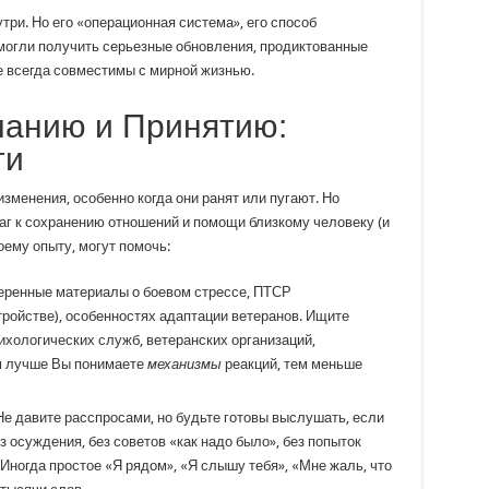
три. Но его «операционная система», его способ
 могли получить серьезные обновления, продиктованные
е всегда совместимы с мирной жизнью.
манию и Принятию:
ги
зменения, особенно когда они ранят или пугают. Но
аг к сохранению отношений и помощи близкому человеку (и
моему опыту, могут помочь:
еренные материалы о боевом стрессе, ПТСР
ройстве), особенностях адаптации ветеранов. Ищите
хологических служб, ветеранских организаций,
м лучше Вы понимаете
механизмы
реакций, тем меньше
е давите расспросами, но будьте готовы выслушать, если
з осуждения, без советов «как надо было», без попыток
 Иногда простое «Я рядом», «Я слышу тебя», «Мне жаль, что