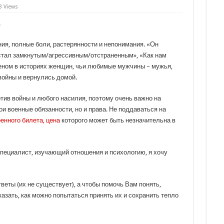
3 Views
.
ия, полные боли, растерянности и непонимания. «Он
 стал замкнутым/агрессивным/отстраненным», «Как нам
реном в историях женщин, чьи любимые мужчины – мужья,
 войны и вернулись домой.
ротив войны и любого насилия, поэтому очень важно на
ои военные обязанности, но и права. Не поддаваться на
енного билета, цена
которого может быть незначительна в
 специалист, изучающий отношения и психологию, я хочу
веты (их не существует), а чтобы помочь Вам понять,
азать, как можно попытаться принять их и сохранить тепло