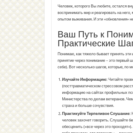
Человек, которого Вы любите, остался вну
воспринимать мир и реагировать на него,
опытом выживания. И эти «обновления» н
Ваш Путь к Пони
Практические Ша
Понимаю, как тяжело бывает принять эти и
принятие через понимание – это первый ш
себе). Вот несколько шагов, которые, по 
Изучайте Информацию:
Читайте пров
(посттравматическом стрессовом расст
информацию на сайтах профильных пси
Министерства по делам ветеранов. Че
страха и больше сочувствия.
Практикуйте Терпеливое Слушание:
Н
человек захочет говорить. Слушайте бе
обесценить («все через это проходят»).