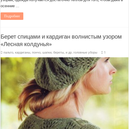
осенние …
Подробнее
Берет спицами и кардиган волнистым узором
«Лесная колдунья»
пальто, кардиганы, пончо
,
шапки, береты, и др. головные уборы
1