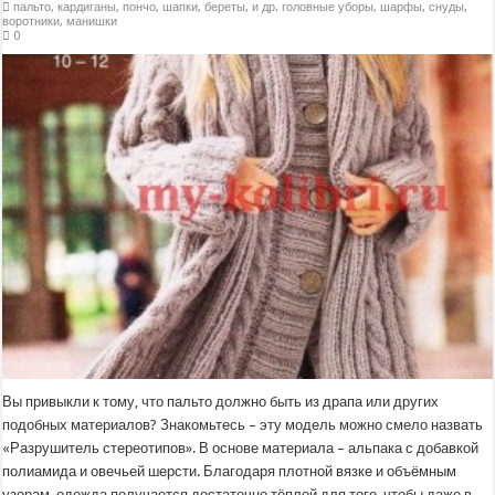
пальто, кардиганы, пончо
,
шапки, береты, и др. головные уборы
,
шарфы, снуды,
воротники, манишки
0
Вы привыкли к тому, что пальто должно быть из драпа или других
подобных материалов? Знакомьтесь – эту модель можно смело назвать
«Разрушитель стереотипов». В основе материала – альпака с добавкой
полиамида и овечьей шерсти. Благодаря плотной вязке и объёмным
узорам, одежда получается достаточно тёплой для того, чтобы даже в