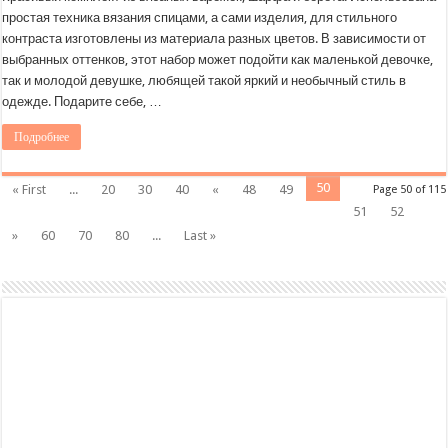
простая техника вязания спицами, а сами изделия, для стильного
контраста изготовлены из материала разных цветов. В зависимости от
выбранных оттенков, этот набор может подойти как маленькой девочке,
так и молодой девушке, любящей такой яркий и необычный стиль в
одежде. Подарите себе, …
Подробнее
50
« First
...
20
30
40
«
48
49
Page 50 of 115
51
52
»
60
70
80
...
Last »