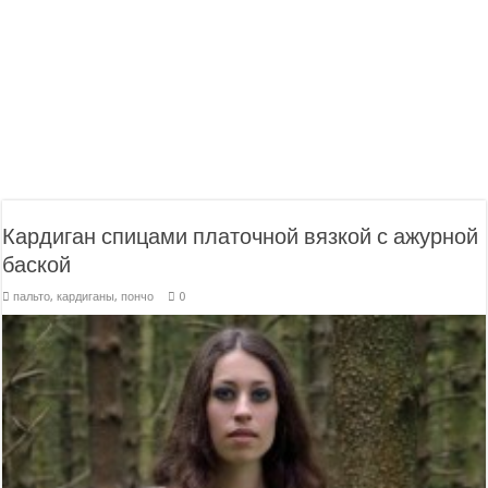
Кардиган спицами платочной вязкой с ажурной
баской
пальто, кардиганы, пончо
0