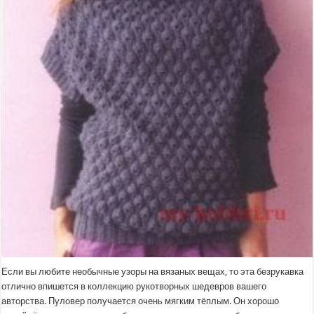
Если вы любите необычные узоры на вязаных вещах, то эта безрукавка
отлично впишется в коллекцию рукотворных шедевров вашего
авторства. Пуловер получается очень мягким тёплым. Он хорошо