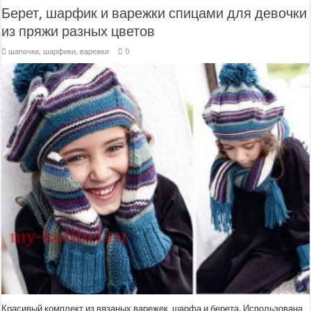
Берет, шарфик и варежки спицами для девочки
из пряжи разных цветов
шапочки, шарфики, варежки
0
Красивый комплект из вязаных варежек, шарфа и берета. Использована