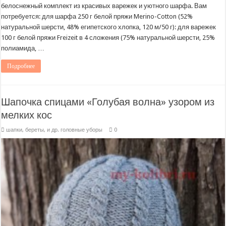
белоснежный комплект из красивых варежек и уютного шарфа. Вам
потребуется: для шарфа 250 г белой пряжи Merino-Cotton (52%
натуральной шерсти, 48% египетского хлопка, 120 м/50 г): для варежек
100 г белой пряжи Freizeit в 4 сложения (75% натуральной шерсти, 25%
полиамида, …
Подробнее
Шапочка спицами «Голубая волна» узором из
мелких кос
шапки, береты, и др. головные уборы
0