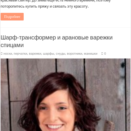
красивый свитер. До зимы еще есть немного времени, поэтому
поторопитесь купить пряжу и связать эту красоту.
Подробнее
Шарф-трансформер и арановые варежки
спицами
носки, перчатки, варежки
,
шарфы, снуды, воротники, манишки
0