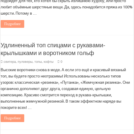
подойдёт для тех, кто хотел бы скрыть излишнюю худобу, или просто
любит объёмные шерстяные вещи. Да, здесь понадобится пряжа из 100%
шерсти. Потому в …
Подробнее
Удлиненный топ спицами с рукавами-
крылышками и воротником гольф
свитера, пуловеры, топы, кофты
0
Высокие воротники снова в моде. А если это ещё и красивый вязаный
топ, вы будете просто неотразимы! Использованы несколько типов
узоров: классическая «резинка», «Путанка», «Жемчужная резинка». Они
органично дополняют друг друга, создавая единую, цельную
композицию. Красиво смотрится переход в рукава-крылышки,
выполненные жемчужной резинкой. В таком эффектном наряде вы
покорите всех! …
Подробнее