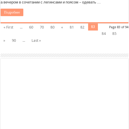
а вечером в сочетании с легинсами и поясом – одевать …
Подробнее
83
« First
...
60
70
80
«
81
82
Page 83 of 94
84
85
»
90
...
Last »