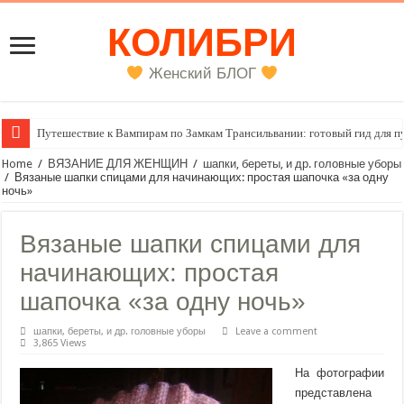
КОЛИБРИ
Женский БЛОГ
Путешествие к Вампирам по Замкам Трансильвании: готовый гид для п
Женский внутренний голос
Home
/
ВЯЗАНИЕ ДЛЯ ЖЕНЩИН
/
шапки, береты, и др. головные уборы
/
Вязаные шапки спицами для начинающих: простая шапочка «за одну
ночь»
Вязаные шапки спицами для
начинающих: простая
шапочка «за одну ночь»
шапки, береты, и др. головные уборы
Leave a comment
3,865 Views
На фотографии
представлена