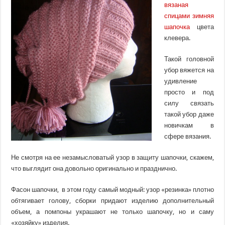
вязаная
спицами зимняя
шапочка
цвета
клевера.
Такой головной
убор вяжется на
удивление
просто и под
силу связать
такой убор даже
новичкам в
сфере вязания.
Не смотря на ее незамысловатый узор в защиту шапочки, скажем,
что выглядит она довольно оригинально и празднично.
Фасон шапочки, в этом году самый модный: узор «резинка» плотно
обтягивает голову, сборки придают изделию дополнительный
объем, а помпоны украшают не только шапочку, но и саму
«хозяйку» изделия.