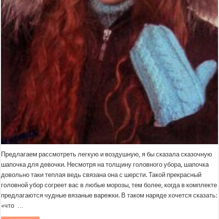
Предлагаем рассмотреть легкую и воздушную, я бы сказала сказочную
шапочка для девочки. Несмотря на толщину головного убора, шапочка
довольно таки теплая ведь связана она с шерсти. Такой прекрасный
головной убор согреет вас в любые морозы, тем более, когда в комплекте
предлагаются чудные вязаные варежки. В таком наряде хочется сказать:
«что …