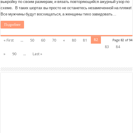
выкройку по своим размерам, и вязать повторяющийся ажурный узор по
схеме. В таких шортах вы просто не останетесь незамеченной на пляже!
Все мужчины будут восхищаться, а женщины тихо завидовать…
Подробнее
82
« First
...
50
60
70
«
80
81
Page 82 of 94
83
84
»
90
...
Last »