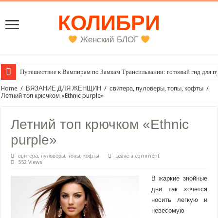
КОЛИБРИ
Женский БЛОГ
Путешествие к Вампирам по Замкам Трансильвании: готовый гид для п
Женский внутренний голос
Home
/
ВЯЗАНИЕ ДЛЯ ЖЕНЩИН
/
свитера, пуловеры, топы, кофты
/
Летний топ крючком «Ethnic purple»
Летний топ крючком «Ethnic
purple»
свитера, пуловеры, топы, кофты
Leave a comment
552 Views
В жаркие знойные
дни так хочется
носить легкую и
невесомую