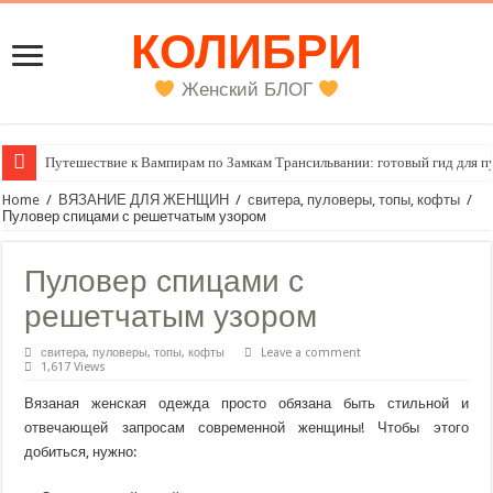
КОЛИБРИ
Женский БЛОГ
Путешествие к Вампирам по Замкам Трансильвании: готовый гид для п
Женский внутренний голос
Home
/
ВЯЗАНИЕ ДЛЯ ЖЕНЩИН
/
свитера, пуловеры, топы, кофты
/
Пуловер спицами с решетчатым узором
Пуловер спицами с
решетчатым узором
свитера, пуловеры, топы, кофты
Leave a comment
1,617 Views
Вязаная женская одежда просто обязана быть стильной и
отвечающей запросам современной женщины! Чтобы этого
добиться, нужно: