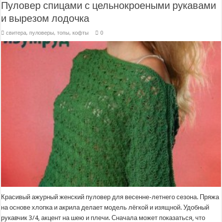
Пуловер спицами с цельнокроеными рукавами
и вырезом лодочка
свитера, пуловеры, топы, кофты
0
Красивый ажурный женский пуловер для весенне-летнего сезона. Пряжа
на основе хлопка и акрила делает модель лёгкой и изящной. Удобный
рукавчик 3/4, акцент на шею и плечи. Сначала может показаться, что