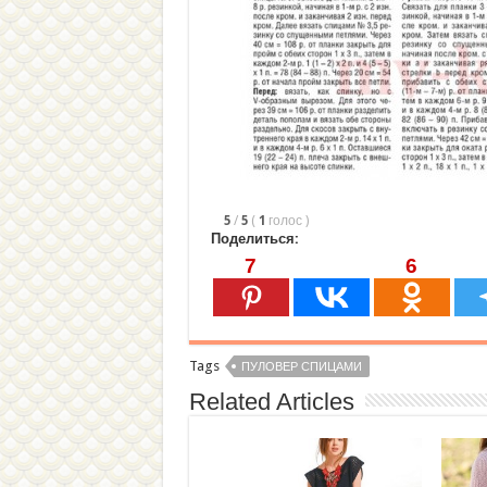
5
/
5
(
1
голос
)
Поделиться:
7
6
Tags
ПУЛОВЕР СПИЦАМИ
Related Articles