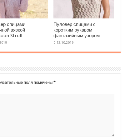
ер спицами
Пуловер спицами с
чной вязкой
коротким рукавом
noon Stroll
фантазийным узором
язательные поля помечены
*