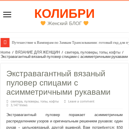
КОЛИБРИ
Женский БЛОГ
Путешествие к Вампирам по Замкам Трансильвании: готовый гид для п
Home
/
ВЯЗАНИЕ ДЛЯ ЖЕНЩИН
/
свитера, пуловеры, топы, кофты
/
Экстравагантный вязаный пуловер спицами с асимметричными рукавами
Экстравагантный вязаный
пуловер спицами с
асимметричными рукавами
свитера, пуловеры, топы, кофты
Leave a comment
3,147 Views
Экстравагантный пуловер поражает асимметричным
распределением узоров и оригинальным решением рукавов: один
рукав – цельновязаный, другой вшивной. Вам потребуется: 850