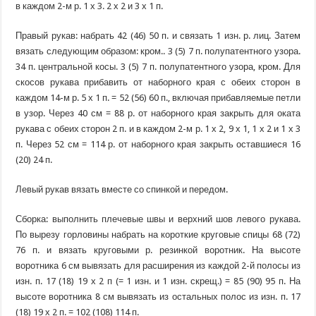
в каждом 2-м р. 1 х 3. 2 х 2 и 3 х 1 п.
Правый рукав: набрать 42 (46) 50 п. и связать 1 изн. р. лиц. Затем
вязать следующим образом: кром.. 3 (5) 7 п. полупатентного узора.
34 п. центральной косы. 3 (5) 7 п. полупатентного узора, кром. Для
скосов рукава прибавить от наборного края с обеих сторон в
каждом 14-м р. 5 х 1 п. = 52 (56) 60 п., включая прибавляемые петли
в узор. Через 40 см = 88 р. от наборного края закрыть для оката
рукава с обеих сторон 2 п. и в каждом 2-м р. 1 х 2, 9 х 1, 1 х 2 и 1 х 3
п. Через 52 см = 114 р. от наборного края закрыть оставшиеся 16
(20) 24 п.
Левый рукав вязать вместе со спинкой и передом.
Сборка: выполнить плечевые швы и верхний шов левого рукава.
По вырезу горловины набрать на короткие круговые спицы 68 (72)
76 п. и вязать круговыми р. резинкой воротник. На высоте
воротника 6 см вывязать для расширения из каждой 2-й полосы из
изн. п. 17 (18) 19 х 2 п (= 1 изн. и 1 изн. скрещ.) = 85 (90) 95 п. На
высоте воротника 8 см вывязать из остальных полос из изн. п. 17
(18) 19 х 2 п. = 102 (108) 114 п.