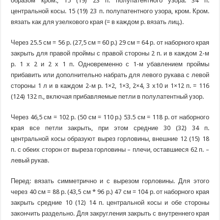
образом кром., 15 (19) 23 п. полупатентного узора. 34 п.
центральной косы. 15 (19) 23 п. полупатентного узора, кром. Кром.
вязать как для узелкового края (= в каждом р. вязать лиц.).
Через 25.5 см = 56 р. (27,5 см = 60 р.) 29 см = 64 р. от наборного края
закрыть для правой проймы с правой стороны 2 п. и в каждом 2-м
р. 1 х 2 и 2 х 1 п. Одновременно с 1-м убавлением проймы
прибавить или дополнительно набрать для левого рукава с левой
стороны 1 л и в каждом 2-м р. 1×2, 1×3, 2×4, 3 х10 и 1×12 п. = 116
(124) 132 п., включая прибавляемые петли в полулатентный узор.
Через 46,5 см = 102 р. (50 см = 110 р.) 53.5 см = 118 р. от наборного
края все петли закрыть, при этом средние 30 (32) 34 п.
центральной косы образуют вырез горловины, внешние 12 (15) 18
п. с обеих сторон от выреза горловины – плечи, оставшиеся 62 п. –
левый рукав.
Перед: вязать симметрично и с вырезом горловины. Для этого
через 40 см = 88 р. (43,5 см * 96 р.) 47 см = 104 р. от наборного края
закрыть средние 10 (12) 14 п. центральной косы и обе стороны
закончить раздельно. Для закругления закрыть с внутреннего края