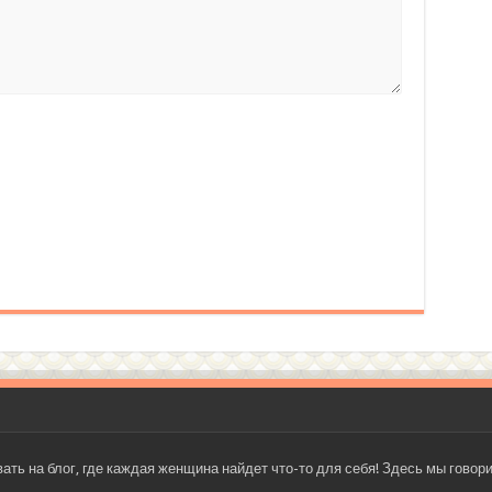
кой шарф спицами
м из ромбов
 на блог, где каждая женщина найдет что-то для себя! Здесь мы говорим