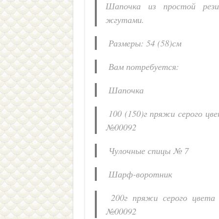
Шапочка из простой рези
жгутами.
Размеры: 54 (58)см
Вам потребуется:
Шапочка
100 (150)г пряжи серого цве
№00092
Чулочные спицы № 7
Шарф-воротник
200г пряжи серого цвета 
№00092