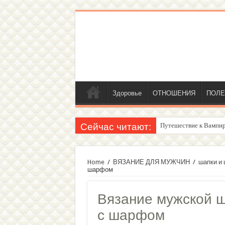
Здоровье
ОТНОШЕНИЯ
ПОЛЕ
Сейчас читают:
Путешествие к Вампир
Женский внутренний г
Home
/
ВЯЗАНИЕ ДЛЯ МУЖЧИН
/
шапки и
шарфом
Вязание мужской ш
с шарфом