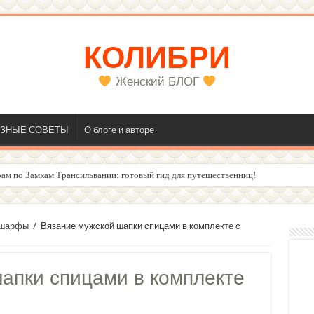
КОЛИБРИ
Женский БЛОГ
ЗНЫЕ СОВЕТЫ
О блоге и авторе
ам по Замкам Трансильвании: готовый гид для путешественниц!
олос
 шарфы
/
Вязание мужской шапки спицами в комплекте с
апки спицами в комплекте