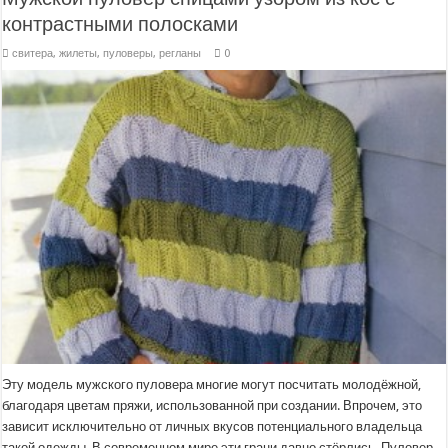
контрастными полосками
свитера, жилеты, пуловеры, регланы
0
Эту модель мужского пуловера многие могут посчитать молодёжной,
благодаря цветам пряжи, использованной при создании. Впрочем, это
зависит исключительно от личных вкусов потенциального владельца
такой одежды. В современном мире эти грани давно стёрлись. Пуловер