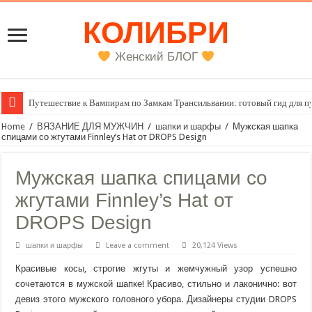
КОЛИБРИ
Женский БЛОГ
Путешествие к Вампирам по Замкам Трансильвании: готовый гид для п
Женский внутренний голос
Home
/
ВЯЗАНИЕ ДЛЯ МУЖЧИН
/
шапки и шарфы
/
Мужская шапка
спицами со жгутами Finnley’s Hat от DROPS Design
Мужская шапка спицами со
жгутами Finnley’s Hat от
DROPS Design
шапки и шарфы
Leave a comment
20,124 Views
Красивые косы, строгие жгуты и жемчужный узор успешно
сочетаются в мужской шапке! Красиво, стильно и лаконично: вот
девиз этого мужского головного убора. Дизайнеры студии DROPS