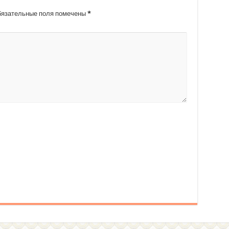
ие цветов крючком
язательные поля помечены
*
ппликаций