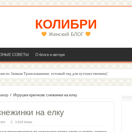
КОЛИБРИ
Женский БЛОГ
ЗНЫЕ СОВЕТЫ
О блоге и авторе
ам по Замкам Трансильвании: готовый гид для путешественниц!
екор
/
Игрушки крючком: снежинки на елку
снежинки на елку
ent
3,634 Views
нно покачиваются от холодного ветра еловые ветви, сплошь