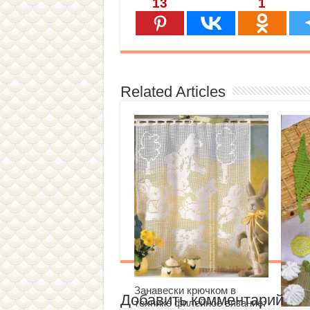
13
1
Related Articles
Занавески крючком в
Добавить комментарий
технике филейное вязание: