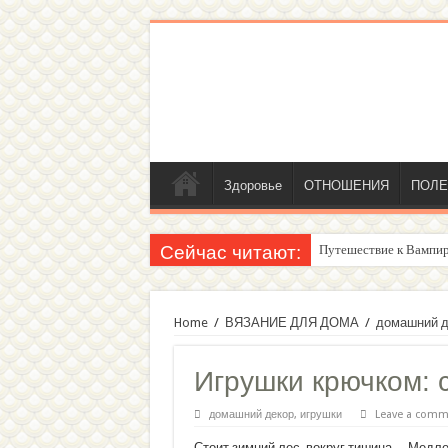
Здоровье
ОТНОШЕНИЯ
ПОЛЕ
Сейчас читают:
Путешествие к Вампир
Home
/
ВЯЗАНИЕ ДЛЯ ДОМА
/
домашний д
Игрушки крючком: 
домашний декор
,
игрушки
Leave a comm
Стоит зимний лес, вокруг тишина… Медле