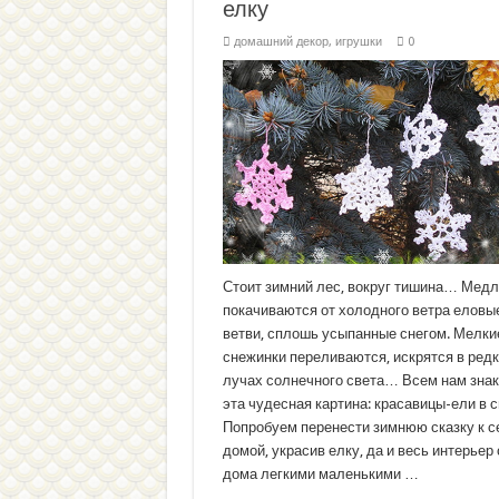
елку
домашний декор
,
игрушки
0
Стоит зимний лес, вокруг тишина… Мед
покачиваются от холодного ветра еловы
ветви, сплошь усыпанные снегом. Мелки
снежинки переливаются, искрятся в ред
лучах солнечного света… Всем нам зна
эта чудесная картина: красавицы-ели в с
Попробуем перенести зимнюю сказку к с
домой, украсив елку, да и весь интерьер
дома легкими маленькими …