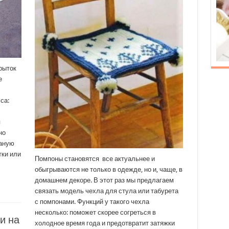
рыток
е
са:
я
но
заную
тки или
Помпоны становятся все актуальнее и
обыгрываются не только в одежде, но и, чаще, в
домашнем декоре. В этот раз мы предлагаем
связать модель чехла для стула или табурета
с помпонами. Функций у такого чехла
несколько: поможет скорее согреться в
и на
холодное время года и предотвратит затяжки