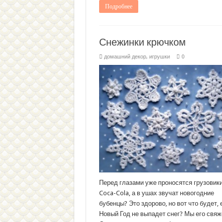
Подробнее
Снежинки крючком
домашний декор
,
игрушки
0
Перед глазами уже проносятся грузовики
Coca-Cola, а в ушах звучат новогодние
бубенцы? Это здорово, но вот что будет, 
Новый Год не выпадет снег? Мы его свяж