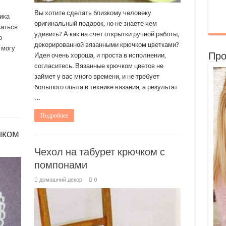
Вы хотите сделать близкому человеку
ика
оригинальный подарок, но не знаете чем
заться
удивить? А как на счет открытки ручной работы,
о
декорированной вязанными крючком цветками?
 могу
Про
Идея очень хороша, и проста в исполнении,
согласитесь. Вязанные крючком цветов не
займет у вас много времени, и не требует
большого опыта в технике вязания, а результат
…
Подробнее
чком
Чехол на табурет крючком с
помпонами
домашний декор
0