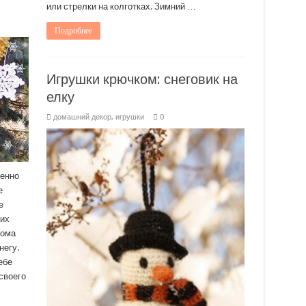
или стрелки на колготках. Зимний …
Подробнее
Игрушки крючком: снеговик на
елку
домашний декор
,
игрушки
0
ленно
е
е
ких
кома
негу.
ебе
 своего