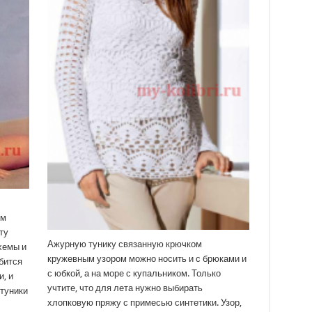
ем
ту
Ажурную тунику связанную крючком
хемы и
кружевным узором можно носить и с брюками и
бится
с юбкой, а на море с купальником. Только
, и
учтите, что для лета нужно выбирать
 туники
хлопковую пряжу с примесью синтетики. Узор,