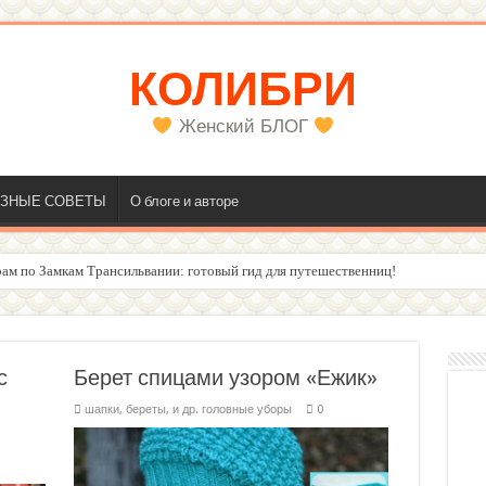
КОЛИБРИ
Женский БЛОГ
ЗНЫЕ СОВЕТЫ
О блоге и авторе
ам по Замкам Трансильвании: готовый гид для путешественниц!
олос
с
Берет спицами узором «Ежик»
шапки, береты, и др. головные уборы
0