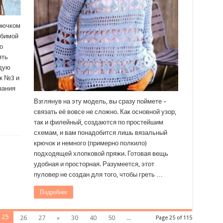
крючком
юбимой
о
ять
ндую
к №3 и
зания
Взглянув на эту модель, вы сразу поймете –
связать её вовсе не сложно. Как основной узор,
так и филейный, создаются по простейшим
схемам, и вам понадобится лишь вязальный
крючок и немного (примерно полкило)
подходящей хлопковой пряжи. Готовая вещь
удобная и просторная. Разумеется, этот
пуловер не создан для того, чтобы греть …
Подробнее
25
26
27
»
30
40
50
...
Page 25 of 115