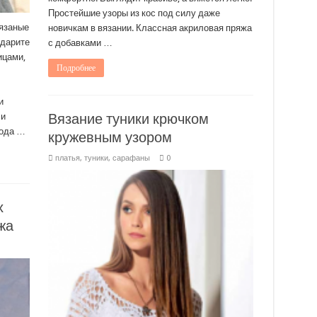
Простейшие узоры из кос под силу даже
вязаные
новичкам в вязании. Классная акриловая пряжа
ударите
с добавками …
ицами,
Подробнее
и
Вязание туники крючком
 и
года …
кружевным узором
платья, туники, сарафаны
0
х
жа