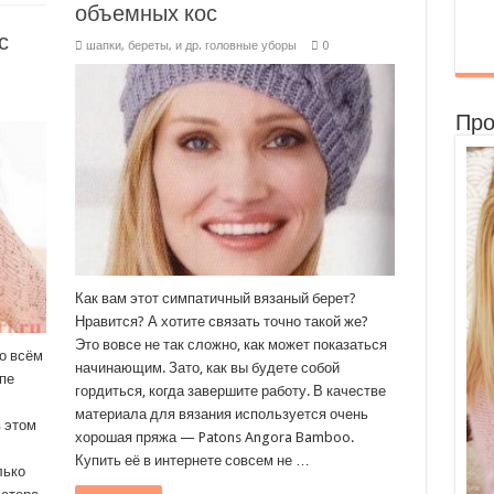
объемных кос
с
шапки, береты, и др. головные уборы
0
Про
Как вам этот симпатичный вязаный берет?
Нравится? А хотите связать точно такой же?
Это вовсе не так сложно, как может показаться
о всём
начинающим. Зато, как вы будете собой
опе
гордиться, когда завершите работу. В качестве
материала для вязания используется очень
в этом
хорошая пряжа — Patons Angora Bamboo.
-
Купить её в интернете совсем не …
лько