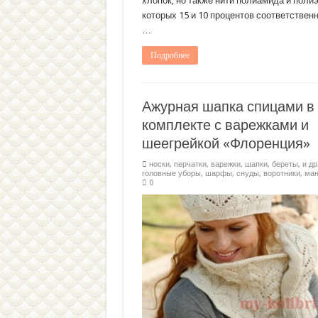
хлопок, но также нити полиамида и полиэ
которых 15 и 10 процентов соответственн
…
Подробнее
Ажурная шапка спицами в
комплекте с варежками и
шеегрейкой «Флоренция»
носки, перчатки, варежки
,
шапки, береты, и др
головные уборы
,
шарфы, снуды, воротники, ма
0