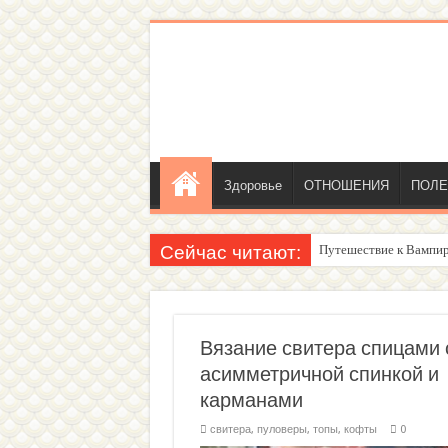
Здоровье
ОТНОШЕНИЯ
ПОЛЕ
Сейчас читают:
Путешествие к Вампир
Женский внутренний г
Вязание свитера спицами 
асимметричной спинкой и
карманами
свитера, пуловеры, топы, кофты
0