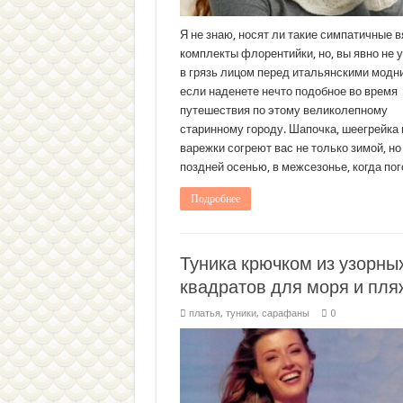
Я не знаю, носят ли такие симпатичные 
комплекты флорентийки, но, вы явно не 
в грязь лицом перед итальянскими модн
если наденете нечто подобное во время
путешествия по этому великолепному
старинному городу. Шапочка, шеегрейка 
варежки согреют вас не только зимой, но
поздней осенью, в межсезонье, когда по
Подробнее
Туника крючком из узорны
квадратов для моря и пля
платья, туники, сарафаны
0