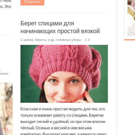
стера,
Подробнее
о. Это
Берет спицами для
начинающих простой вязкой
шапки, береты, и др. головные уборы
0
.
нишки
Классная и очень простая модель для тех, кто
только осваивает работу со спицами. Беретик
выходит легкий и удобный, но при этом вполне
тёплый. Осенью и весной в нем весьма
комфортно. Выглядит красиво, а вяжется легко.