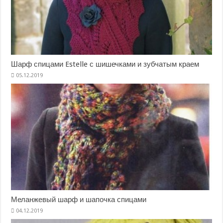
Шарф спицами Estelle с шишечками и зубчатым краем
Меланжевый шарф и шапочка спицами