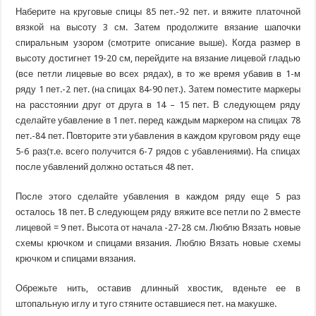
Наберите на круговые спицы 85 пет.-92 пет. и вяжите платочной
вязкой на высоту 3 см. Затем продолжите вязание шапочки
спиральным узором (смотрите описание выше). Когда размер в
высоту достигнет 19-20 см, перейдите на вязание лицевой гладью
(все петли лицевые во всех рядах), в то же время убавив в 1-м
ряду 1 пет.-2 пет. (на спицах 84-90 пет.). Затем поместите маркеры
на расстоянии друг от друга в 14 – 15 пет. В следующем ряду
сделайте убавление в 1 пет. перед каждым маркером на спицах 78
пет.-84 пет. Повторите эти убавления в каждом круговом ряду еще
5-6 раз(т.е. всего получится 6-7 рядов с убавлениями). На спицах
после убавлений должно остаться 48 пет.
После этого сделайте убавления в каждом ряду еще 5 раз
осталось 18 пет. В следующем ряду вяжите все петли по 2 вместе
лицевой = 9 пет. Высота от начала -27-28 см. Люблю Вязать новые
схемы крючком и спицами вязания. Люблю Вязать новые схемы
крючком и спицами вязания.
Обрежьте нить, оставив длинный хвостик, вденьте ее в
штопальную иглу и туго стяните оставшиеся пет. на макушке.