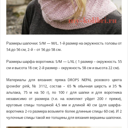
Размеры шапочки: S/M — M/L. 1-й размер на окружность головы от
54 до 56 см, 2-й – от 56 до 58 см.
Размеры шарфа-воротника: S/M — L/XL ( 1 размер – окружность 55
см и высота 18 см; 2-й размер – окружность 58 см и высота 22 см).
Материалы для вязания: пряжа DROPS NEPAL розового цвета
(powder pink, № 3112, состав – 65 % обычная шерсть и 35 %
альпака, 75 м на 50 г), по 100 г для шапки и для воротника
независимо от размера (т.е. на комплект уйдет 200 г пряжи),
круговые спицы толщиной 4,5 мм и длиной 40 см (для шарфа-
воротника 2-го размера возьмите более длинные спицы 60 см). И 2
чулочные спицы такой же толщины для вязания вершины шапочки.