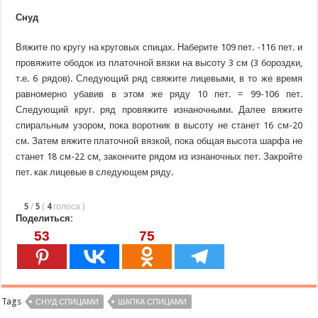
Снуд
Вяжите по кругу на круговых спицах. Наберите 109 пет. -116 пет. и
провяжите ободок из платочной вязки на высоту 3 см (3 бороздки,
т.е. 6 рядов). Следующий ряд свяжите лицевыми, в то же время
равномерно убавив в этом же ряду 10 пет. = 99-106 пет.
Следующий круг. ряд провяжите изнаночными. Далее вяжите
спиральным узором, пока воротник в высоту не станет 16 см-20
см. Затем вяжите платочной вязкой, пока общая высота шарфа не
станет 18 см-22 см, закончите рядом из изнаночных пет. Закройте
пет. как лицевые в следующем ряду.
5
/
5
(
4
голоса
)
Поделиться:
53
75
Tags
СНУД СПИЦАМИ
ШАПКА СПИЦАМИ