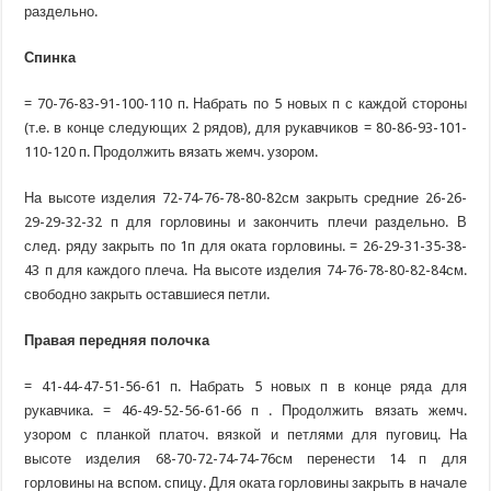
раздельно.
Спинка
= 70-76-83-91-100-110 п. Набрать по 5 новых п с каждой стороны
(т.е. в конце следующих 2 рядов), для рукавчиков = 80-86-93-101-
110-120 п. Продолжить вязать жемч. узором.
На высоте изделия 72-74-76-78-80-82см закрыть средние 26-26-
29-29-32-32 п для горловины и закончить плечи раздельно. В
след. ряду закрыть по 1п для оката горловины. = 26-29-31-35-38-
43 п для каждого плеча. На высоте изделия 74-76-78-80-82-84см.
свободно закрыть оставшиеся петли.
Правая передняя полочка
= 41-44-47-51-56-61 п. Набрать 5 новых п в конце ряда для
рукавчика. = 46-49-52-56-61-66 п . Продолжить вязать жемч.
узором с планкой платоч. вязкой и петлями для пуговиц. На
высоте изделия 68-70-72-74-74-76см перенести 14 п для
горловины на вспом. спицу. Для оката горловины закрыть в начале