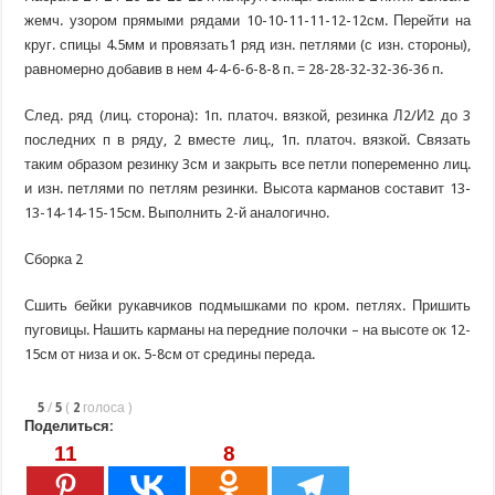
жемч. узором прямыми рядами 10-10-11-11-12-12см. Перейти на
круг. спицы 4.5мм и провязать1 ряд изн. петлями (с изн. стороны),
равномерно добавив в нем 4-4-6-6-8-8 п. = 28-28-32-32-36-36 п.
След. ряд (лиц. сторона): 1п. платоч. вязкой, резинка Л2/И2 до 3
последних п в ряду, 2 вместе лиц., 1п. платоч. вязкой. Связать
таким образом резинку 3см и закрыть все петли попеременно лиц.
и изн. петлями по петлям резинки. Высота карманов составит 13-
13-14-14-15-15см. Выполнить 2-й аналогично.
Сборка 2
Сшить бейки рукавчиков подмышками по кром. петлях. Пришить
пуговицы. Нашить карманы на передние полочки – на высоте ок 12-
15см от низа и ок. 5-8см от средины переда.
5
/
5
(
2
голоса
)
Поделиться:
11
8