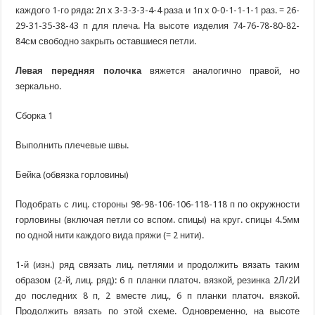
каждого 1-го ряда: 2п х 3-3-3-3-4-4 раза и 1п х 0-0-1-1-1-1 раз. = 26-
29-31-35-38-43 п для плеча. На высоте изделия 74-76-78-80-82-
84см свободно закрыть оставшиеся петли.
Левая передняя полочка
вяжется аналогично правой, но
зеркально.
Сборка 1
Выполнить плечевые швы.
Бейка (обвязка горловины)
Подобрать с лиц. стороны 98-98-106-106-118-118 п по окружности
горловины (включая петли со вспом. спицы) на круг. спицы 4.5мм
по одной нити каждого вида пряжи (= 2 нити).
1-й (изн.) ряд связать лиц. петлями и продолжить вязать таким
образом (2-й, лиц. ряд): 6 п планки платоч. вязкой, резинка 2Л/2И
до последних 8 п, 2 вместе лиц., 6 п планки платоч. вязкой.
Продолжить вязать по этой схеме. Одновременно, на высоте