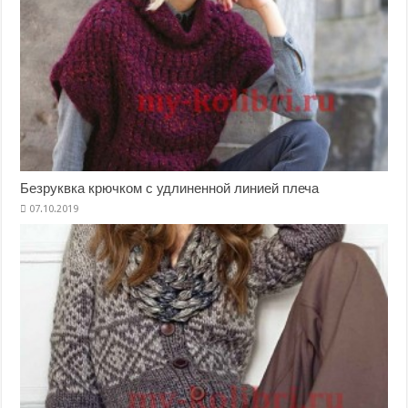
Безруквка крючком с удлиненной линией плеча