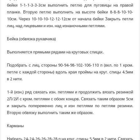
бейки 1-1-1-3-3-3см выполнить петлю для пуговицы на правой
планке. Вторую петлю выполнить на высоте бейки 8-8-8-10-10-
10см. Через 10-10-10-12-12-12см от начала бейки Закрыть петли
лиц. над лицевыми и изн. над изнаночными петлями.
Бейка (обвязка рукавчика)
Выполняется прямыми рядами на круговых спицах.
Подобрать с лиц. стороны 90-94-98-102-106-110 п (вкл. по 1 кром.
петле с каждой стороны) вдоль края проймы на круг. спицы 4.5мм
в 2 нити.
1-й (изн.) ряд связать изн. петлями и продолжить вязать резинкой
2Л/2И с кром. петлями с обоих концов. Связать таким образом 5см
и закрыть попеременно лиц и изн петлями по петлям резинки.
Вторую обвязку выполнить таким же образом.
Карманы
Набрать 24-24-26-26-28-28 п на круг. спицы 5.5мм в 2 нити. Связать