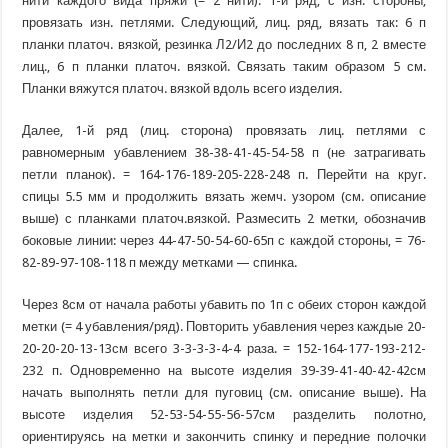
нити каждого вида пряжи (= 2 нити). 1-й ряд, с изн. стороны,
провязать изн. петлями. Следующий, лиц. ряд, вязать так: 6 п
планки платоч. вязкой, резинка Л2/И2 до последних 8 п, 2 вместе
лиц., 6 п планки платоч. вязкой. Связать таким образом 5 см.
Планки вяжутся платоч. вязкой вдоль всего изделия.
Далее, 1-й ряд (лиц. сторона) провязать лиц. петлями с
равномерным убавлением 38-38-41-45-54-58 п (не затрагивать
петли планок). = 164-176-189-205-228-248 п. Перейти на круг.
спицы 5.5 мм и продолжить вязать жемч. узором (см. описание
выше) с планками платоч.вязкой. Размесить 2 метки, обозначив
боковые линии: через 44-47-50-54-60-65п с каждой стороны, = 76-
82-89-97-108-118 п между метками — спинка.
Через 8см от начала работы убавить по 1п с обеих сторон каждой
метки (= 4 убавления/ряд). Повторить убавления через каждые 20-
20-20-20-13-13см всего 3-3-3-3-4-4 раза. = 152-164-177-193-212-
232 п. Одновременно на высоте изделия 39-39-41-40-42-42см
начать выполнять петли для пуговиц (см. описание выше). На
высоте изделия 52-53-54-55-56-57см разделить полотно,
ориентируясь на метки и закончить спинку и передние полочки