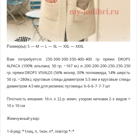
Размер(ы): S — M — L — XL — XXL — XXXL
Вам потребуется: 250-300-300-350-400-400 гр пряжи DROPS
ALPACA (100% альпака; 50 гр. ~167 м.) и 200-200-200-250-250-250
гр. пряжи DROPS VIVALDI (56% мохер, 30% полиамида, 14% шерсть
50 гр. ~280м.), круговые спицы диаметром 5.5 мм и круговые спицы
диаметром 4.5 мм для резинки; пуговицы: 6-6-6-7-7-7 шт
Плотность вязания: 16 п. x 22 р. жемч. узором нитками 2-х видов =
10 x 10 см
Жемчужный узор:
1-й ряд: *1лиц. п, 1изн. п*, повтор *-*