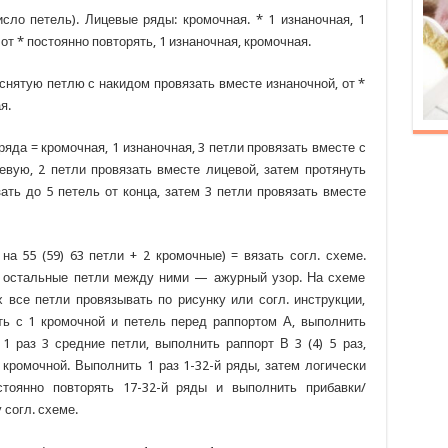
исло петель). Лицевые ряды: кромочная. * 1 изнаночная, 1
 от * постоянно повторять, 1 изнаночная, кромочная.
 снятую петлю с накидом провязать вместе изнаночной, от *
я.
ряда = кромочная, 1 изнаночная, 3 петли провязать вместе с
евую, 2 петли провязать вместе лицевой, затем протянуть
зать до 5 петель от конца, затем 3 петли провязать вместе
 на 55 (59) 63 петли + 2 кромочные) = вязать согл. схеме.
, остальные петли между ними — ажурный узор. На схеме
все петли провязывать по рисунку или согл. инструкции,
ть с 1 кромочной и петель перед раппортом А, выполнить
 1 раз 3 средние петли, выполнить раппорт В 3 (4) 5 раз,
 кромочной. Выполнить 1 раз 1-32-й ряды, затем логически
стоянно повторять 17-32-й ряды и выполнить прибавки/
 согл. схеме.