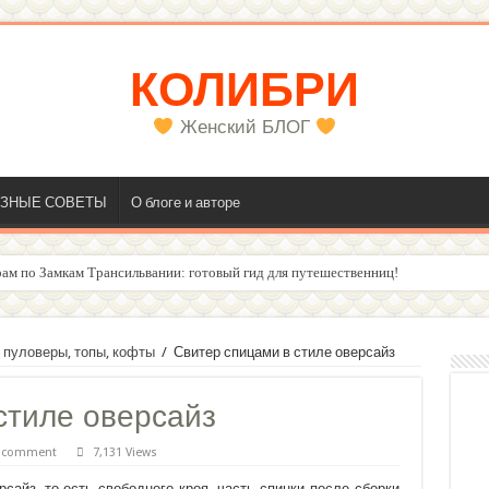
КОЛИБРИ
Женский БЛОГ
ЗНЫЕ СОВЕТЫ
О блоге и авторе
олос
 пуловеры, топы, кофты
/
Свитер спицами в стиле оверсайз
стиле оверсайз
a comment
7,131 Views
рсайз, то есть свободного кроя, часть спинки после сборки