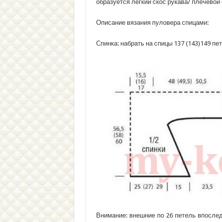
образуется легкий скос рукава/ плечевой 
Описание вязания пуловера спицами:
Спинка: набрать на спицы 137 (143)149 пе
Внимание: внешние по 26 петель впослед