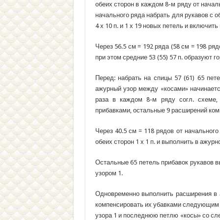
обеих сторон в каждом 8-м ряду от начальн
начального ряда набрать для рукавов с обеи
4 х 10 п. и 1 х 19 новых петель и включить в
Через 56.5 см = 192 ряда (58 см = 198 ряд
при этом средние 53 (55) 57 п. образуют г
Перед: набрать на спицы 57 (61) 65 пет
ажурный узор между «косами» начинается 
раза в каждом 8-м ряду согл. схеме
прибавками, остальные 9 расширений ком
Через 40.5 см = 118 рядов от начальног
обеих сторон 1 х 1 п. и выполнить в ажурно
Остальные 65 петель прибавок рукавов в
узором 1.
Одновременно выполнить расширения в а
компенсировать их убавками следующим 
узора 1 и последнюю петлю «косы» со сл