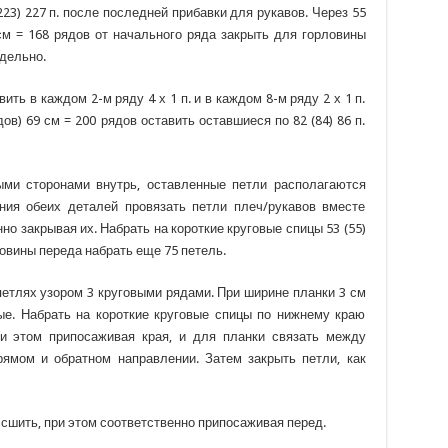
223) 227 п. после последней прибавки для рукавов. Через 55
 см = 168 рядов от начального ряда закрыть для горловины
здельно.
ть в каждом 2-м ряду 4 х 1 п. и в каждом 8-м ряду 2 х 1 п.
дов) 69 см = 200 рядов оставить оставшиеся по 82 (84) 86 п.
ыми сторонами внутрь, оставленные петли располагаются
ния обеих деталей провязать петли плеч/рукавов вместе
о закрывая их. Набрать на короткие круговые спицы 53 (55)
ловины переда набрать еще 75 петель.
 петлях узором 3 круговыми рядами. При ширине планки 3 см
ные. Набрать на короткие круговые спицы по нижнему краю
при этом припосаживая края, и для планки связать между
ямом и обратном направлении. Затем закрыть петли, как
сшить, при этом соответственно припосаживая перед.