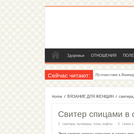
Здоровье
ОТНОШЕНИЯ
ПОЛЕ
Сейчас читают:
Женский внутренний г
Home
/
ВЯЗАНИЕ ДЛЯ ЖЕНЩИН
/
свитера,
Свитер спицами в 
свитера, пуловеры, топы, кофты
Leave 
Этот свитер связан спицами в стиле ове