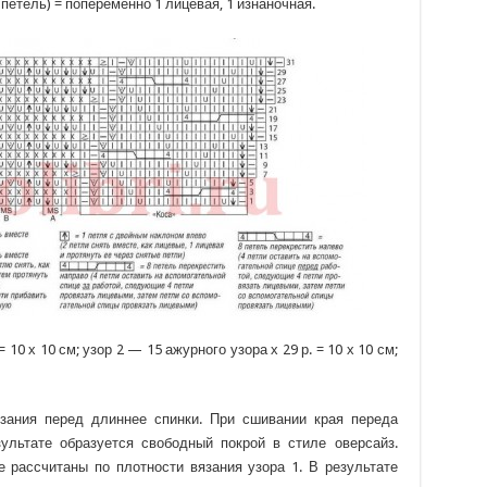
 петель) = попеременно 1 лицевая, 1 изнаночная.
= 10 х 10 см; узор 2 — 15 ажурного узора х 29 р. = 10 х 10 см;
язания перед длиннее спинки. При сшивании края переда
зультате образуется свободный покрой в стиле оверсайз.
 рассчитаны по плотности вязания узора 1. В результате