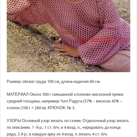
Размер: обхват груди 100 см, длина изделия 60 см.
МАТЕРИАЛ Около 500 г смешанной хлопково-вискозной пряжи
средней толщины, например Turn Радуга (57% – вискоза 43% –
хлопок (100 г = 280 м). КРЮЧОК: № 3.
УЗОРЫ Основной узор: вязать по схеме. Отделочный узор: вязать
по описанию. 1 -й р.: 1 ст. б/н. и 4 возд. п., чередовать до конца
ряда. 2-й р.: в каждую арку из 4 возд. п. вязать 4 ст. б/н.