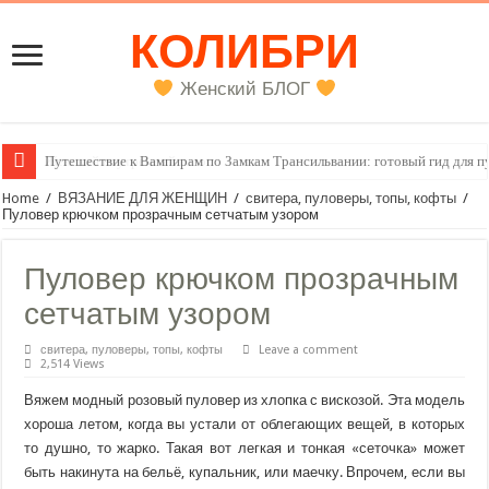
КОЛИБРИ
Женский БЛОГ
Женский внутренний голос
Home
/
ВЯЗАНИЕ ДЛЯ ЖЕНЩИН
/
свитера, пуловеры, топы, кофты
/
Пуловер крючком прозрачным сетчатым узором
Пуловер крючком прозрачным
сетчатым узором
свитера, пуловеры, топы, кофты
Leave a comment
2,514 Views
Вяжем модный розовый пуловер из хлопка с вискозой. Эта модель
хороша летом, когда вы устали от облегающих вещей, в которых
то душно, то жарко. Такая вот легкая и тонкая «сеточка» может
быть накинута на бельё, купальник, или маечку. Впрочем, если вы