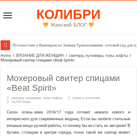
КОЛИБРИ
Женский БЛОГ
Путешествие к Вампирам по Замкам Трансильвании: готовый гид для п
Home
/
ВЯЗАНИЕ ДЛЯ ЖЕНЩИН
/
свитера, пуловеры, топы, кофты
/
Мохеровый свитер спицами «Beat Spirit»
Мохеровый свитер спицами
«Beat Spirit»
свитера, пуловеры, топы, кофты
Leave a comment
14,707 Views
Сезон осень-зима 2016/17 года готовит немало нового и
интересного для современных модниц. Если вы любите стильные
вязаные вещи ручной работы, то почему бы не стать их автором? В
бутике, стоящем в центре города, точно такой же свитер может