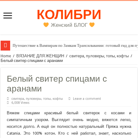
КОЛИБРИ
Женский БЛОГ
Путешествие к Вампирам по Замкам Трансильвании: готовый гид для п
Женский внутренний голос
Home
/
ВЯЗАНИЕ ДЛЯ ЖЕНЩИН
/
свитера, пуловеры, топы, кофты
/
Белый свитер спицами с аранами
Белый свитер спицами с
аранами
свитера, пуловеры, топы, кофты
Leave a comment
6,008 Views
Вяжем спицами красивый белый свитерок с косами и
симпатичным узором. Выглядит очень модно, вяжется легко,
носится долго. А ещё он полностью натуральный! Пряжа нужна
Catania. Это 100% котон. Кто с ней работал, знает, насколько