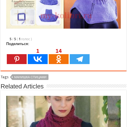
5
/
5
(
1
голос
)
Поделиться:
1
14
Tags
МАНИШКА СПИЦАМИ
Related Articles