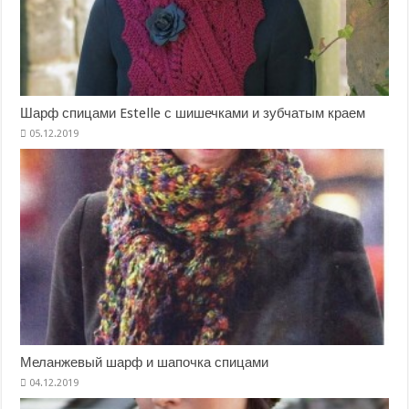
Шарф спицами Estelle с шишечками и зубчатым краем
Меланжевый шарф и шапочка спицами