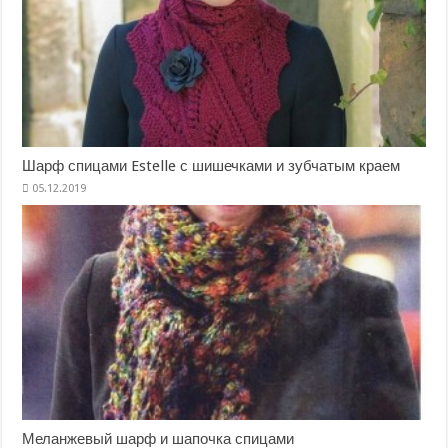
Шарф спицами Estelle с шишечками и зубчатым краем
Меланжевый шарф и шапочка спицами