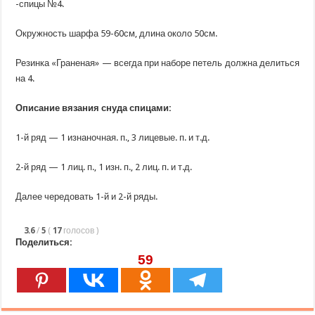
-спицы №4.
Окружность шарфа 59-60см, длина около 50см.
Резинка «Граненая» — всегда при наборе петель должна делиться
на 4.
Описание вязания снуда спицами:
1-й ряд — 1 изнаночная. п., 3 лицевые. п. и т.д.
2-й ряд — 1 лиц. п., 1 изн. п., 2 лиц. п. и т.д.
Далее чередовать 1-й и 2-й ряды.
3.6
/
5
(
17
голосов
)
Поделиться:
59