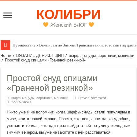
КОЛИБРИ
Женский БЛОГ
Путешествие к Вампирам по Замкам Трансильвании: готовый гид для п
Женский внутренний голос
Home
/
ВЯЗАНИЕ ДЛЯ ЖЕНЩИН
/
шарфы, снуды, воротники, манишки
/
Простой снуд спицами «Граненой резинкой»
Простой снуд спицами
«Граненой резинкой»
шарфы, снуды, воротники, манишки
Leave a comment
52,397 Views
Никто уже и не вспомнит, когда шарфы-снуды стали популярны в
мире, или в нашей стране. Просто, эта вещь настолько удобная,
уютная и тёплая, что один раз выйдя в ней на улицу холодным
зимним вечером, вы уже не захотите с ней расставаться.