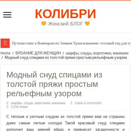
КОЛИБРИ
Женский БЛОГ
Путешествие к Вампирам по Замкам Трансильвании: готовый гид для п
Женский внутренний голос
Home
/
ВЯЗАНИЕ ДЛЯ ЖЕНЩИН
/
шарфы, снуды, воротники, манишки
/
Модный снуд спицами из толстой пряжи простым рельефным узором
Модный снуд спицами из
толстой пряжи простым
рельефным узором
шарфы, снуды, воротники, манишки
Leave a comment
5,336 Views
С теплым и уютным снудом из толстой пряжи вам не страшны
даже самые лютые холода! Такой красивый снуд спицами
дополнит ваш зимний образ, и привнесет загадочности и