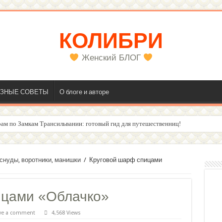
КОЛИБРИ
Женский БЛОГ
ЗНЫЕ СОВЕТЫ
О блоге и авторе
олос
снуды, воротники, манишки
/
Круговой шарф спицами
ицами «Облачко»
ve a comment
4,568 Views