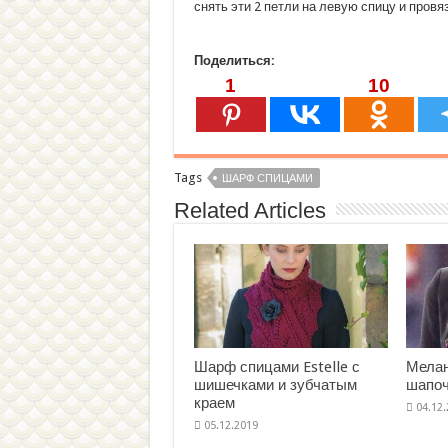
снять эти 2 петли на левую спицу и провя
Поделиться:
1
10
Tags
ШАРФ СПИЦАМИ
Related Articles
Шарф спицами Estelle с
Мела
шишечками и зубчатым
шапоч
краем