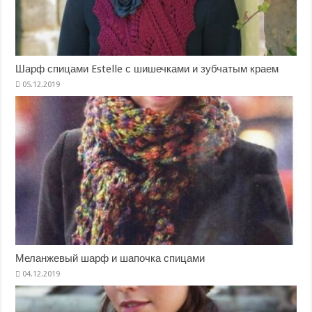
Шарф спицами Estelle с шишечками и зубчатым краем
Меланжевый шарф и шапочка спицами