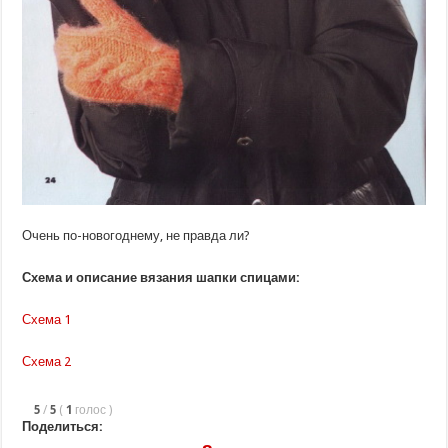
Очень по-новогоднему, не правда ли?
Схема и описание вязания шапки спицами:
Схема 1
Схема 2
5
/
5
(
1
голос
)
Поделиться: