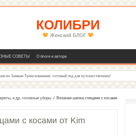
КОЛИБРИ
Женский БЛОГ
ЗНЫЕ СОВЕТЫ
О блоге и авторе
олос
ереты, и др. головные уборы
/
Вязаная шапка спицами с косами
цами с косами от Kim