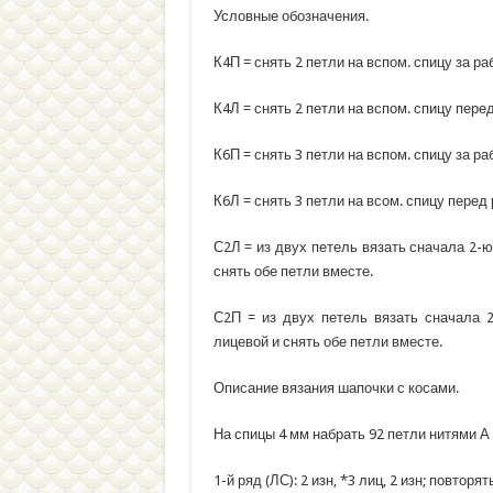
Условные обозначения.
К4П = снять 2 петли на вспом. спицу за раб
К4Л = снять 2 петли на вспом. спицу перед
К6П = снять 3 петли на вспом. спицу за раб
К6Л = снять 3 петли на всом. спицу перед 
С2Л = из двух петель вязать сначала 2-ю
снять обе петли вместе.
С2П = из двух петель вязать сначала 
лицевой и снять обе петли вместе.
Описание вязания шапочки с косами.
На спицы 4 мм набрать 92 петли нитями А
1-й ряд (ЛС): 2 изн, *3 лиц, 2 изн; повторят