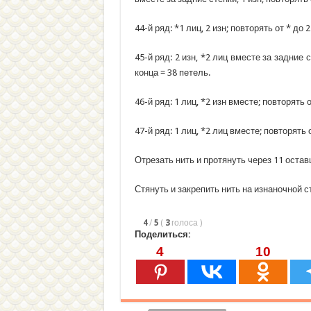
44-й ряд: *1 лиц, 2 изн; повторять от * до 
45-й ряд: 2 изн, *2 лиц вместе за задние с
конца = 38 петель.
46-й ряд: 1 лиц, *2 изн вместе; повторять 
47-й ряд: 1 лиц, *2 лиц вместе; повторять 
Отрезать нить и протянуть через 11 остав
Стянуть и закрепить нить на изнаночной 
4
/
5
(
3
голоса
)
Поделиться:
4
10