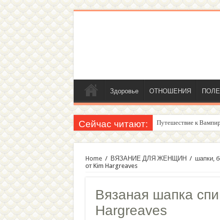
Здоровье
ОТНОШЕНИЯ
ПОЛЕ
Сейчас читают:
Женский внутренний г
Home
/
ВЯЗАНИЕ ДЛЯ ЖЕНЩИН
/
шапки, б
от Kim Hargreaves
Вязаная шапка спи
Hargreaves