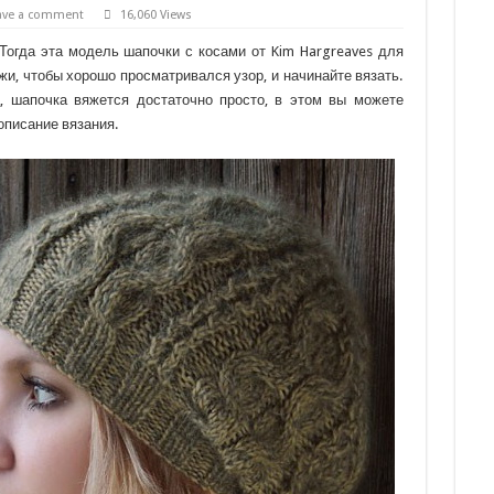
ave a comment
16,060 Views
Тогда эта модель шапочки с косами от Kim Hargreaves для
и, чтобы хорошо просматривался узор, и начинайте вязать.
, шапочка вяжется достаточно просто, в этом вы можете
писание вязания.