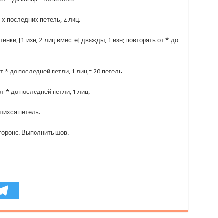
2-х последних петель, 2 лиц.
тенки, [1 изн, 2 лиц вместе] дважды, 1 изн; повторять от * до
от * до последней петли, 1 лиц = 20 петель.
от * до последней петли, 1 лиц.
шихся петель.
стороне. Выполнить шов.