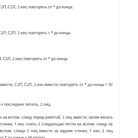
 С2П, С2Л, 2 изн; повторять от * до конца.
 С2Л, С2П, 2 изн; повторять т * до конца.
П, С2Л, 2 изн; повторять от * до конца.
н вместе, С2П, С2Л, 2 изн вместе; повторять от * до конца = 92
2-х последних петель, 2 лиц.
и на вспом. спицу перед работой, 2 лиц вместе, затем вязать
стенки, 1 изн, снять 2 следующие петли на вспом. спицу за
 вспом. спицы 2 лиц вместе за задние стенки, 1 изн, 2 лиц
от * до конца = 56 петель.