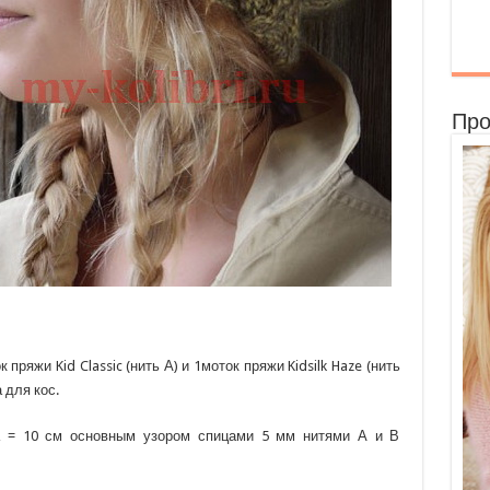
Про
пряжи Kid Classic (нить А) и 1моток пряжи Kidsilk Haze (нить
 для кос.
да = 10 см основным узором спицами 5 мм нитями А и В