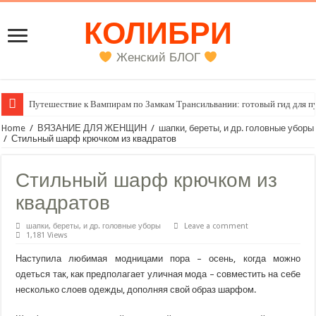
КОЛИБРИ
Женский БЛОГ
Путешествие к Вампирам по Замкам Трансильвании: готовый гид для п
Женский внутренний голос
Home
/
ВЯЗАНИЕ ДЛЯ ЖЕНЩИН
/
шапки, береты, и др. головные уборы
/
Стильный шарф крючком из квадратов
Стильный шарф крючком из
квадратов
шапки, береты, и др. головные уборы
Leave a comment
1,181 Views
Наступила любимая модницами пора – осень, когда можно
одеться так, как предполагает уличная мода – совместить на себе
несколько слоев одежды, дополняя свой образ шарфом.