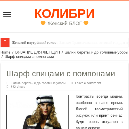
КОЛИБРИ
Женский БЛОГ
Женский внутренний голос
Home
/
ВЯЗАНИЕ ДЛЯ ЖЕНЩИН
/
шапки, береты, и др. головные уборы
/
Шарф спицами с помпонами
Шарф спицами с помпонами
шапки, береты, и др. головные уборы
Leave a comment
362 Views
Контрасты всегда модны,
особенно в наше время.
Любой геометрический
рисунок или принт сейчас
будет очень актуален в
вашем образе.