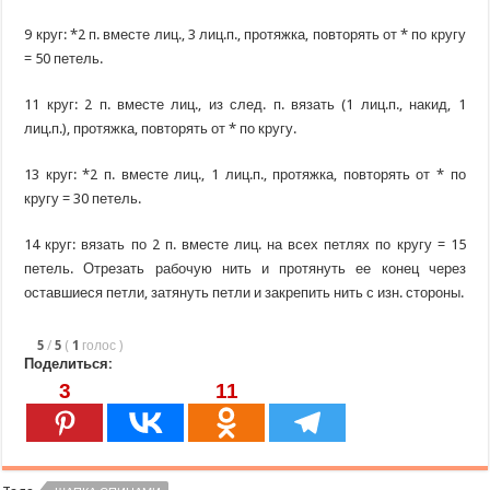
9 круг: *2 п. вместе лиц., 3 лиц.п., протяжка, повторять от * по кругу
= 50 петель.
11 круг: 2 п. вместе лиц., из след. п. вязать (1 лиц.п., накид, 1
лиц.п.), протяжка, повторять от * по кругу.
13 круг: *2 п. вместе лиц., 1 лиц.п., протяжка, повторять от * по
кругу = 30 петель.
14 круг: вязать по 2 п. вместе лиц. на всех петлях по кругу = 15
петель. Отрезать рабочую нить и протянуть ее конец через
оставшиеся петли, затянуть петли и закрепить нить с изн. стороны.
5
/
5
(
1
голос
)
Поделиться:
3
11