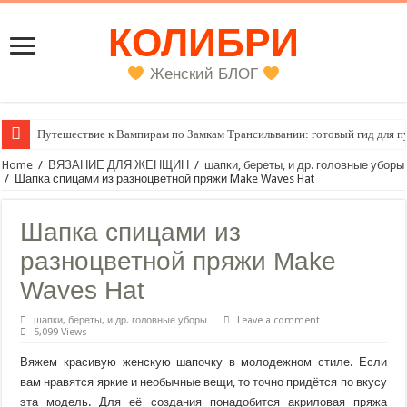
КОЛИБРИ
Женский БЛОГ
Путешествие к Вампирам по Замкам Трансильвании: готовый гид для п
Женский внутренний голос
Home
/
ВЯЗАНИЕ ДЛЯ ЖЕНЩИН
/
шапки, береты, и др. головные уборы
/
Шапка спицами из разноцветной пряжи Make Waves Hat
Шапка спицами из
разноцветной пряжи Make
Waves Hat
шапки, береты, и др. головные уборы
Leave a comment
5,099 Views
Вяжем красивую женскую шапочку в молодежном стиле. Если
вам нравятся яркие и необычные вещи, то точно придётся по вкусу
эта модель. Для её создания понадобится акриловая пряжа