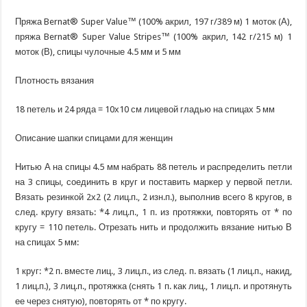
Пряжа Bernat® Super Value™ (100% акрил, 197 г/389 м) 1 моток (А),
пряжа Bernat® Super Value Stripes™ (100% акрил, 142 г/215 м) 1
моток (В), спицы чулочные 4.5 мм и 5 мм
Плотность вязания
18 петель и 24 ряда = 10х10 см лицевой гладью на спицах 5 мм
Описание шапки спицами для женщин
Нитью А на спицы 4.5 мм набрать 88 петель и распределить петли
на 3 спицы, соединить в круг и поставить маркер у первой петли.
Вязать резинкой 2х2 (2 лиц.п., 2 изн.п.), выполнив всего 8 кругов, в
след. кругу вязать: *4 лиц.п., 1 п. из протяжки, повторять от * по
кругу = 110 петель. Отрезать нить и продолжить вязание нитью В
на спицах 5 мм:
1 круг: *2 п. вместе лиц., 3 лиц.п., из след. п. вязать (1 лиц.п., накид,
1 лиц.п.), 3 лиц.п., протяжка (снять 1 п. как лиц., 1 лиц.п. и протянуть
ее через снятую), повторять от * по кругу.