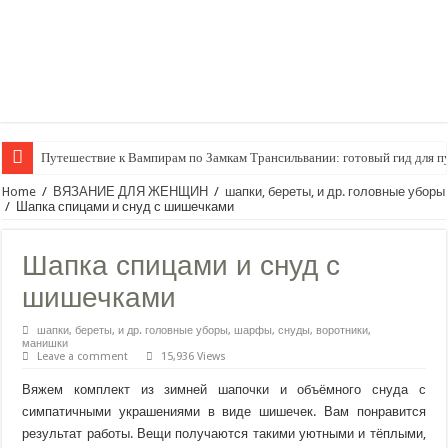
Путешествие к Вампирам по Замкам Трансильвании: готовый гид для п
Home
/
ВЯЗАНИЕ ДЛЯ ЖЕНЩИН
/
шапки, береты, и др. головные уборы
/
Шапка спицами и снуд с шишечками
Шапка спицами и снуд с
шишечками
шапки, береты, и др. головные уборы
,
шарфы, снуды, воротники,
манишки
Leave a comment
15,936 Views
Вяжем комплект из зимней шапочки и объёмного снуда с
симпатичными украшениями в виде шишечек. Вам понравится
результат работы. Вещи получаются такими уютными и тёплыми,