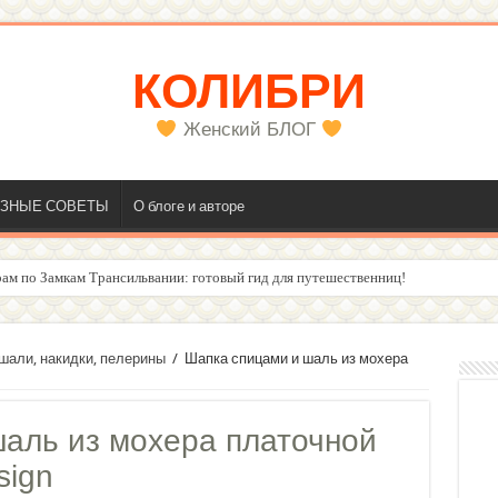
КОЛИБРИ
Женский БЛОГ
ЗНЫЕ СОВЕТЫ
О блоге и авторе
ам по Замкам Трансильвании: готовый гид для путешественниц!
олос
 шали, накидки, пелерины
/
Шапка спицами и шаль из мохера
аль из мохера платочной
sign