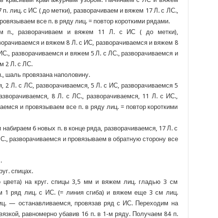
 п. лиц. с ИС ( до метки), разворачиваем и вяжем 17 Л. с ЛС.,
ровязываем все п. в ряду лиц. = повтор короткими рядами.
 п., разворачиваем и вяжем 11 Л. с ИС ( до метки),
ворачиваемся и вяжем 8 Л. с ИС, разворачиваемся и вяжем 8
 ИС., разворачиваемся и вяжем 5 Л. с ЛС., разворачиваемся и
 2 Л. с ЛС.
п., шаль провязана наполовину.
, 2 Л. с ЛС, разворачиваемся, 5 Л. с ИС, разворачиваемся 5
разворачиваемся, 8 Л. с ЛС., разворачиваемся, 11 Л. с ИС.,
ваемся и провязываем все п. в ряду лиц. = повтор короткими
 набираем 6 новых п. в конце ряда, разворачиваемся, 17 Л. с
 ЛС., разворачиваемся и провязываем в обратную сторону все
.
уг. спицах.
о цвета) на круг. спицы 3,5 мм и вяжем лиц. гладью 3 см
м 1 ряд лиц. с ИС. (= линия сгиба) и вяжем еще 3 см лиц.
лиц. — останавливаемся, провязав ряд с ИС. Переходим на
вязкой, равномерно убавив 16 п. в 1-м ряду. Получаем 84 п.