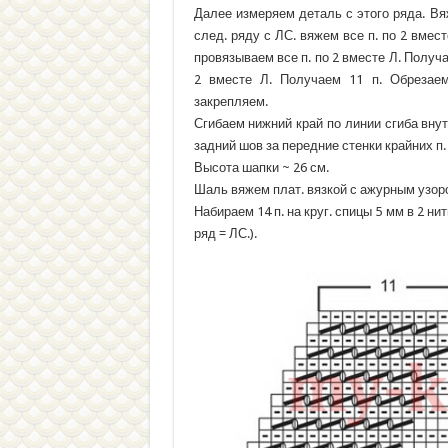
Далее измеряем деталь с этого ряда. Вя
след. ряду с ЛС. вяжем все п. по 2 вместе
провязываем все п. по 2 вместе Л. Получае
2 вместе Л. Получаем 11 п. Обрезаем 
закрепляем.
Сгибаем нижний край по линии сгиба вну
задний шов за передние стенки крайних п.
Высота шапки ~ 26 см.
Шаль вяжем плат. вязкой с ажурным узоро
Набираем 14 п. на круг. спицы 5 мм в 2 ни
ряд = ЛС.).