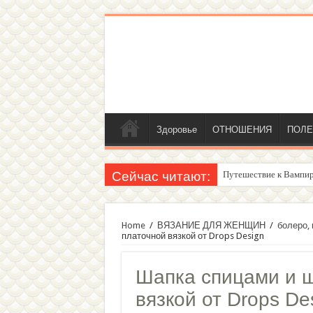
Здоровье
ОТНОШЕНИЯ
ПОЛЕ
Сейчас читают:
Путешествие к Вампир
Женский внутренний г
Home
/
ВЯЗАНИЕ ДЛЯ ЖЕНЩИН
/
болеро,
платочной вязкой от Drops Design
Шапка спицами и ш
вязкой от Drops De