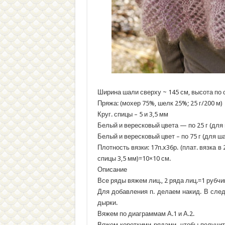
Ширина шали сверху ~ 145 см, высота по 
Пряжа: (мохер 75%, шелк 25%; 25 г/200 м)
Круг. спицы – 5 и 3,5 мм
Белый и вересковый цвета — по 25 г (для
Белый и вересковый цвет – по 75 г (для ш
Плотность вязки: 17п.x36р. (плат. вязка в 
спицы 3,5 мм)=10×10 см.
Описание
Все ряды вяжем лиц., 2 ряда лиц.=1 рубчи
Для добавления п. делаем накид. В след
дырки.
Вяжем по диаграммам А.1 и А.2.
Вяжем короткими рядами, чтобы получи