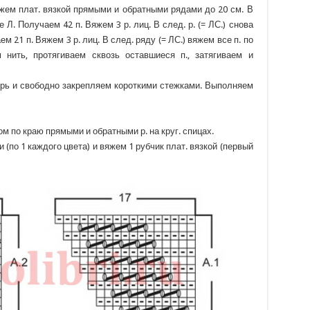
жем плат. вязкой прямыми и обратными рядами до 20 см. В
 Л. Получаем 42 п. Вяжем 3 р. лиц. В след. р. (= ЛС.) снова
м 21 п. Вяжем 3 р. лиц. В след. ряду (= ЛС.) вяжем все п. по
нить, протягиваем сквозь оставшиеся п., затягиваем и
трь и свободно закрепляем короткими стежками. Выполняем
м по краю прямыми и обратными р. на круг. спицах.
ти (по 1 каждого цвета) и вяжем 1 рубчик плат. вязкой (первый