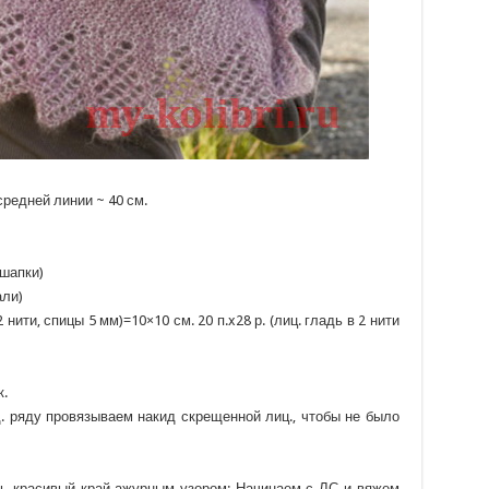
средней линии ~ 40 см.
 шапки)
али)
2 нити, спицы 5 мм)=10×10 см. 20 п.x28 р. (лиц. гладь в 2 нити
к.
. ряду провязываем накид скрещенной лиц., чтобы не было
ть красивый край ажурным узором: Начинаем с ЛС и вяжем