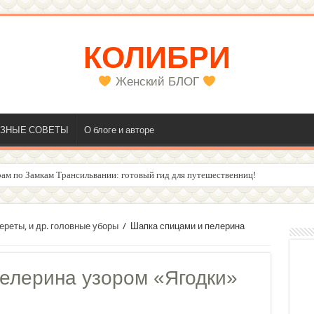
КОЛИБРИ
Женский БЛОГ
ЗНЫЕ СОВЕТЫ
О блоге и авторе
ам по Замкам Трансильвании: готовый гид для путешественниц!
олос
ереты, и др. головные уборы
/
Шапка спицами и пелерина
елерина узором «Ягодки»