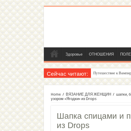
Здоровье
ОТНОШЕНИЯ
ПОЛЕ
Сейчас читают:
Путешествие к Вампир
Женский внутренний г
Home
/
ВЯЗАНИЕ ДЛЯ ЖЕНЩИН
/
шапки, б
узором «Ягодки» из Drops
Шапка спицами и п
из Drops