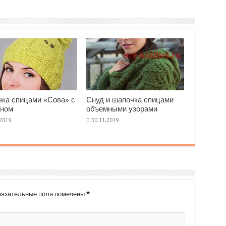
ка спицами «Сова» с
Снуд и шапочка спицами
оном
объемными узорами
язательные поля помечены
*