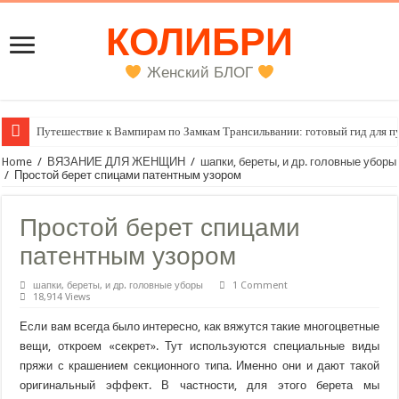
КОЛИБРИ
Женский БЛОГ
Путешествие к Вампирам по Замкам Трансильвании: готовый гид для п
Женский внутренний голос
Home
/
ВЯЗАНИЕ ДЛЯ ЖЕНЩИН
/
шапки, береты, и др. головные уборы
/
Простой берет спицами патентным узором
Простой берет спицами
патентным узором
шапки, береты, и др. головные уборы
1 Comment
18,914 Views
Если вам всегда было интересно, как вяжутся такие многоцветные
вещи, откроем «секрет». Тут используются специальные виды
пряжи с крашением секционного типа. Именно они и дают такой
оригинальный эффект. В частности, для этого берета мы