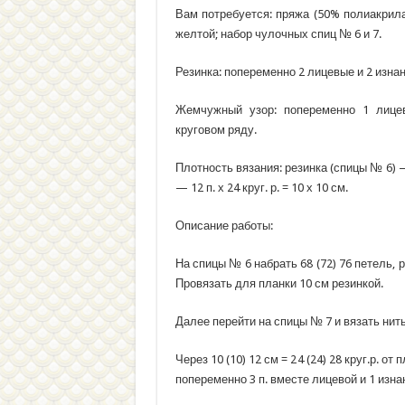
Вам потребуется: пряжа (50% полиакрила,
желтой; набор чулочных спиц № 6 и 7.
Резинка: попеременно 2 лицевые и 2 изна
Жемчужный узор: попеременно 1 лице
круговом ряду.
Плотность вязания: резинка (спицы № 6) — 
— 12 п. х 24 круг. р. = 10 х 10 см.
Описание работы:
На спицы № 6 набрать 68 (72) 76 петель, 
Провязать для планки 10 см резинкой.
Далее перейти на спицы № 7 и вязать ни
Через 10 (10) 12 см = 24 (24) 28 круг.р. 
попеременно 3 п. вместе лицевой и 1 изнан