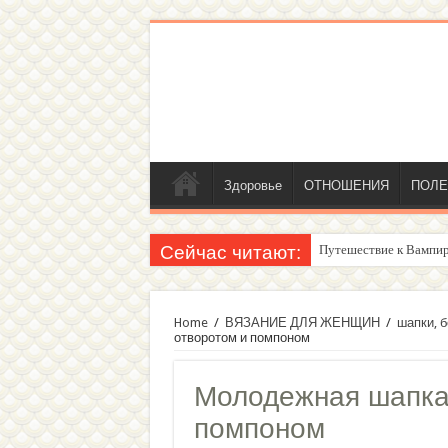
Здоровье
ОТНОШЕНИЯ
ПОЛЕ
Сейчас читают:
Путешествие к Вампир
Женский внутренний г
Home
/
ВЯЗАНИЕ ДЛЯ ЖЕНЩИН
/
шапки, б
отворотом и помпоном
Молодежная шапка 
помпоном