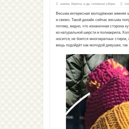
шапки, береты, и др. головные уборы
Le
Весьма интересная молодёжная зимняя ш
и свежо. Такой дизайн сейчас весьма поп
потому, видно, что изнаночная сторона к
из натуральной шерсти и полиакрила. Хол
носится, не боится многократных стирок,
вещь подойдёт как молодой девушке, так 