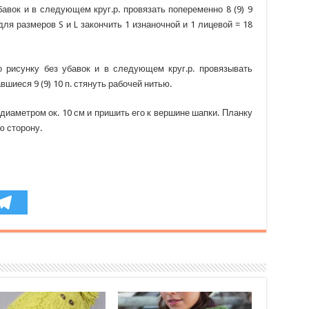
убавок и в следующем круг.р. провязать попеременно 8 (9) 9
для размеров S и L закончить 1 изнаночной и 1 лицевой = 18
о рисунку без убавок и в следующем круг.р. провязывать
вшиеся 9 (9) 10 п. стянуть рабочей нитью.
 диаметром ок. 10 см и пришить его к вершине шапки. Планку
ю сторону.