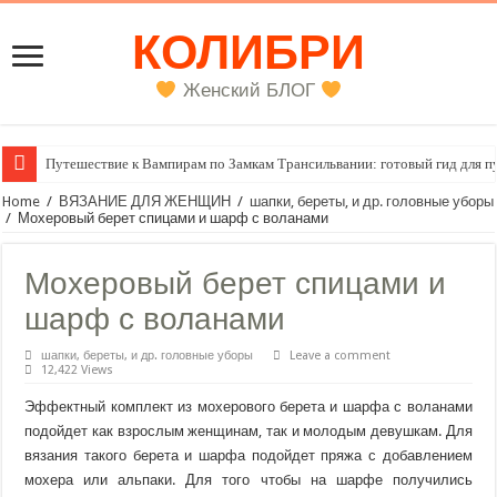
КОЛИБРИ
Женский БЛОГ
Путешествие к Вампирам по Замкам Трансильвании: готовый гид для п
Женский внутренний голос
Home
/
ВЯЗАНИЕ ДЛЯ ЖЕНЩИН
/
шапки, береты, и др. головные уборы
/
Мохеровый берет спицами и шарф с воланами
Мохеровый берет спицами и
шарф с воланами
шапки, береты, и др. головные уборы
Leave a comment
12,422 Views
Эффектный комплект из мохерового берета и шарфа с воланами
подойдет как взрослым женщинам, так и молодым девушкам. Для
вязания такого берета и шарфа подойдет пряжа с добавлением
мохера или альпаки. Для того чтобы на шарфе получились