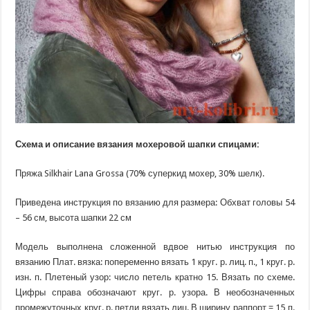
Схема и описание вязания мохеровой шапки спицами:
Пряжа Silkhair Lana Grossa (70% суперкид мохер, 30% шелк).
Приведена инструкция по вязанию для размера: Обхват головы 54
– 56 см, высота шапки 22 см
Модель выполнена сложенной вдвое нитью инструкция по
вязанию Плат. вязка: попеременно вязать 1 круг. р. лиц. п., 1 круг. р.
изн. п. Плетеный узор: число петель кратно 15. Вязать по схеме.
Цифры справа обозначают круг. р. узора. В необозначенных
промежуточных круг. р. петли вязать лиц. В ширину раппорт = 15 п.