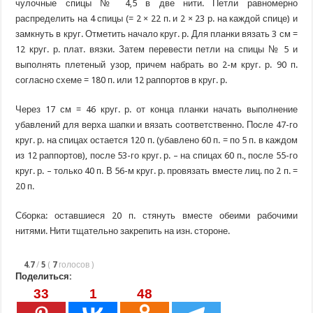
чулочные спицы № 4,5 в две нити. Петли равномерно
распределить на 4 спицы (= 2 × 22 п. и 2 × 23 р. на каждой спице) и
замкнуть в круг. Отметить начало круг. р. Для планки вязать 3 см =
12 круг. р. плат. вязки. Затем перевести петли на спицы № 5 и
выполнять плетеный узор, причем набрать во 2-м круг. р. 90 п.
согласно схеме = 180 п. или 12 раппортов в круг. р.
Через 17 см = 46 круг. р. от конца планки начать выполнение
убавлений для верха шапки и вязать соответственно. После 47-го
круг. р. на спицах остается 120 п. (убавлено 60 п. = по 5 п. в каждом
из 12 раппортов), после 53-го круг. р. – на спицах 60 п., после 55-го
круг. р. – только 40 п. В 56-м круг. р. провязать вместе лиц. по 2 п. =
20 п.
Сборка: оставшиеся 20 п. стянуть вместе обеими рабочими
нитями. Нити тщательно закрепить на изн. стороне.
4.7
/
5
(
7
голосов
)
Поделиться:
33
1
48