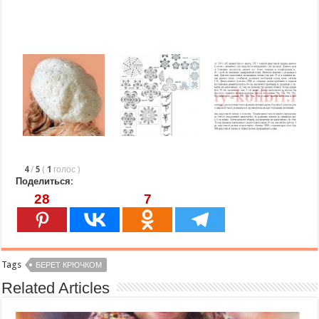
4
/
5
(
1
голос
)
Поделиться:
28
7
Tags
БЕРЕТ КРЮЧКОМ
Related Articles