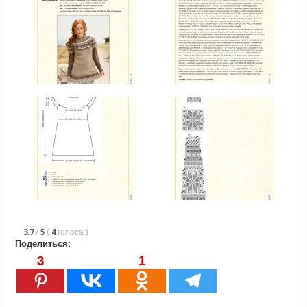
3.7
/
5
(
4
голоса
)
Поделиться:
3
1