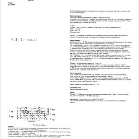
4
/
5
(
2
голоса
)