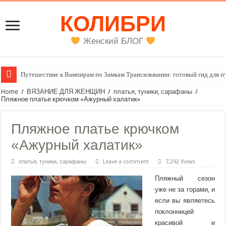
КОЛИБРИ
Женский БЛОГ
Путешествие к Вампирам по Замкам Трансильвании: готовый гид для п
Женский внутренний голос
Home
/
ВЯЗАНИЕ ДЛЯ ЖЕНЩИН
/
платья, туники, сарафаны
/
Пляжное платье крючком «Ажурный халатик»
Пляжное платье крючком
«Ажурный халатик»
платья, туники, сарафаны
Leave a comment
7,292 Views
Пляжный сезон
уже не за горами, и
если вы являетесь
поклонницей
красивой и