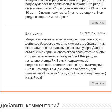
подразумевает недовязывание вначале 6-го ряда 1
см (сколько петель? при данной плотности 23 петли =
10 см — 2 петли получается?), а потом еще и в 8-ом
ряду повторить? и так 7 раз?
Ответить
Екатерина
at
Модель очень заинтересовала, решила связать, но
дойдя до бокового скоса, не смогла разобраться, как
его правильно выполнять, не исказив узора. Данное
объяснение «Для бокового скоса пропустить с обеих
сторон попеременно в каждом 6-м + 8-м ряду от
начального ряда 7 x 1 см. » подразумевает
недовязывание в начале и в конце (для симметрии)
6-го и 8-го ряда 1 см (а сколько это петель, при
плотности 23 петли = 10 см, это 2 петли получается? )
и так 7 раз?
Ответить
Добавить комментарий