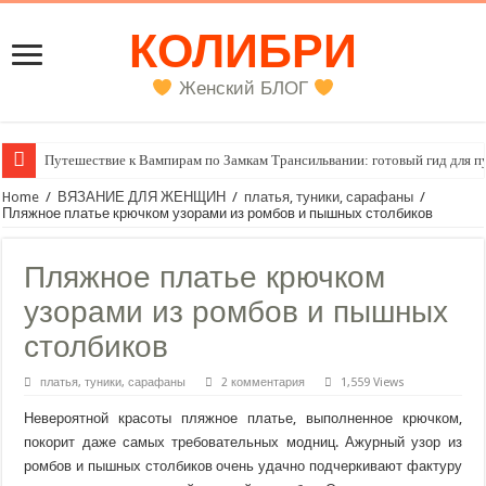
КОЛИБРИ
Женский БЛОГ
Путешествие к Вампирам по Замкам Трансильвании: готовый гид для п
Женский внутренний голос
Home
/
ВЯЗАНИЕ ДЛЯ ЖЕНЩИН
/
платья, туники, сарафаны
/
Пляжное платье крючком узорами из ромбов и пышных столбиков
Пляжное платье крючком
узорами из ромбов и пышных
столбиков
платья, туники, сарафаны
2 комментария
1,559 Views
Невероятной красоты пляжное платье, выполненное крючком,
покорит даже самых требовательных модниц. Ажурный узор из
ромбов и пышных столбиков очень удачно подчеркивают фактуру