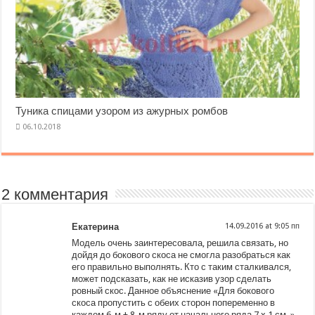
Туника спицами узором из ажурных ромбов
2 комментария
Екатерина
at
Модель очень заинтересовала, решила связать, но
дойдя до бокового скоса не смогла разобраться как
его правильно выполнять. Кто с таким сталкивался,
может подсказать, как не исказив узор сделать
ровный скос. Данное объяснение «Для бокового
скоса пропустить с обеих сторон попеременно в
каждом 6-м + 8-м ряду от начального ряда 7 x 1 см. »