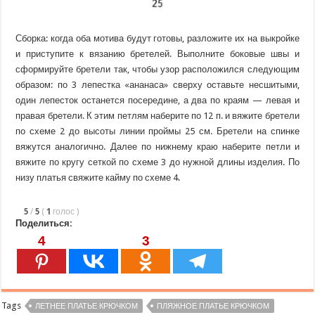
Сборка: когда оба мотива будут готовы, разложите их на выкройке
и приступите к вязанию бретелей. Выполните боковые швы и
сформируйте бретели так, чтобы узор расположился следующим
образом: по 3 лепестка «ананаса» сверху оставьте несшитыми,
один лепесток останется посередине, а два по краям — левая и
правая бретели. К этим петлям наберите по 12 п. и вяжите бретели
по схеме 2 до высоты линии проймы 25 см. Бретели на спинке
вяжутся аналогично. Далее по нижнему краю наберите петли и
вяжите по кругу сеткой по схеме 3 до нужной длины изделия. По
низу платья свяжите кайму по схеме 4.
5
/
5
(
1
голос
)
Поделиться:
4
3
Tags
ЛЕТНЕЕ ПЛАТЬЕ КРЮЧКОМ
ПЛЯЖНОЕ ПЛАТЬЕ КРЮЧКОМ