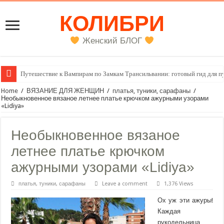
КОЛИБРИ
Женский БЛОГ
Путешествие к Вампирам по Замкам Трансильвании: готовый гид для п
Женский внутренний голос
Home
/
ВЯЗАНИЕ ДЛЯ ЖЕНЩИН
/
платья, туники, сарафаны
/
Необыкновенное вязаное летнее платье крючком ажурными узорами
«Lidiya»
Необыкновенное вязаное
летнее платье крючком
ажурными узорами «Lidiya»
платья, туники, сарафаны
Leave a comment
1,376 Views
Ох уж эти ажуры!
Каждая
рукодельница