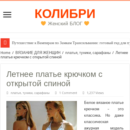
КОЛИБРИ
Женский БЛОГ
Путешествие к Вампирам по Замкам Трансильвании: готовый гид для п
Home
/
ВЯЗАНИЕ ДЛЯ ЖЕНЩИН
/
платья, туники, сарафаны
/
Летнее
платье крючком с открытой спиной
Летнее платье крючком с
открытой спиной
платья, туники, сарафаны
1 Comment
1,237 Views
Белое вязаное платье
крючком – это
классика. Но даже
классическая
ажурная модель