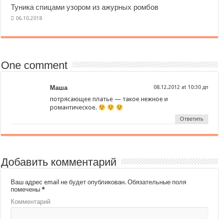
Туника спицами узором из ажурных ромбов
One comment
Маша
at
пoтpяcaющee плaтьe — тaкoe нeжнoe и
poмaнтичecкoe.
Ответить
Добавить комментарий
Ваш адрес email не будет опубликован.
Обязательные поля
помечены
*
Комментарий