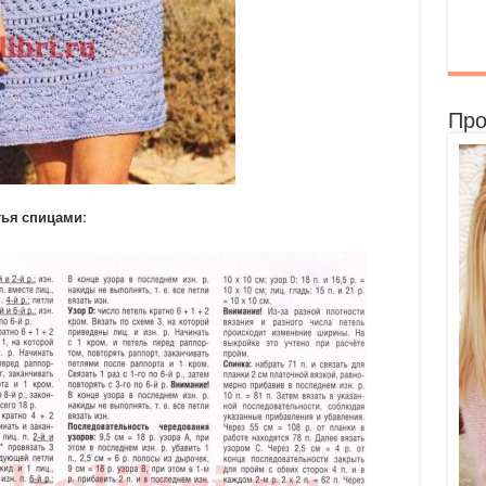
Про
тья спицами: