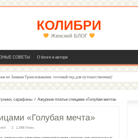
КОЛИБРИ
Женский БЛОГ
ЗНЫЕ СОВЕТЫ
О блоге и авторе
ам по Замкам Трансильвании: готовый гид для путешественниц!
олос
 туники, сарафаны
/
Ажурное платье спицами «Голубая мечта»
ицами «Голубая мечта»
ment
2,088 Views
ье, связанное спицами чередованием нескольких воздушных