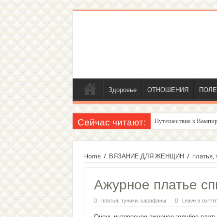
Здоровье
ОТНОШЕНИЯ
ПОЛЕ
Сейчас читают:
Путешествие к Вампир
Женский внутренний г
Home
/
ВЯЗАНИЕ ДЛЯ ЖЕНЩИН
/
платья,
Ажурное платье сп
платья, туники, сарафаны
Leave a com
Очень интересное ажурное голубое плат